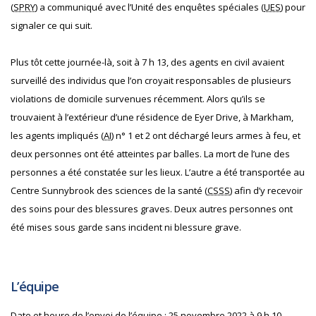
(
SPRY
) a communiqué avec l’Unité des enquêtes spéciales (
UES
) pour
signaler ce qui suit.
Plus tôt cette journée-là, soit à 7 h 13, des agents en civil avaient
surveillé des individus que l’on croyait responsables de plusieurs
violations de domicile survenues récemment. Alors qu’ils se
trouvaient à l’extérieur d’une résidence de Eyer Drive, à Markham,
les agents impliqués (
AI
) n° 1 et 2 ont déchargé leurs armes à feu, et
deux personnes ont été atteintes par balles. La mort de l’une des
personnes a été constatée sur les lieux. L’autre a été transportée au
Centre Sunnybrook des sciences de la santé (
CSSS
) afin d’y recevoir
des soins pour des blessures graves. Deux autres personnes ont
été mises sous garde sans incident ni blessure grave.
L’équipe
Date et heure de l’envoi de l’équipe : 25 novembre 2022 à 9 h 10