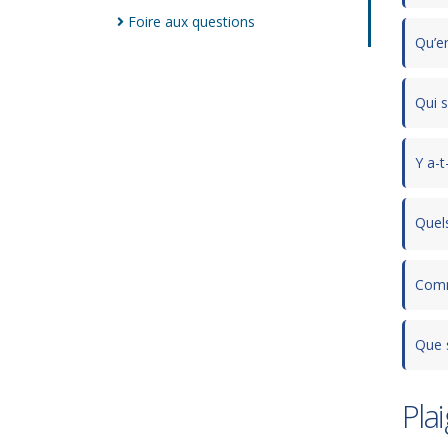
Foire aux
questions
Qu’e
Qui s
Y a-t
Quel
Comm
Que s
Pla