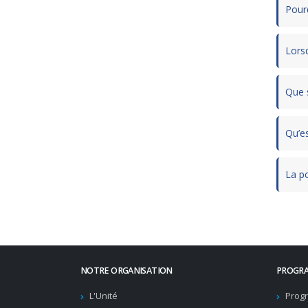
Pourq
Lorsq
Que s
Qu’e
La po
NOTRE ORGANISATION
PROGRA
L'Unité
Progr