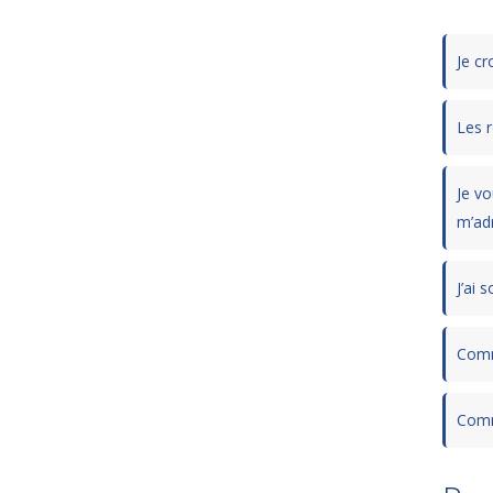
Je cr
Les r
Je v
m’ad
J’ai 
Comme
Comm