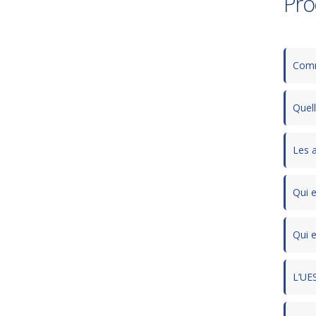
Pro
Comme
Quell
Les a
Qui e
Qui e
L’UES