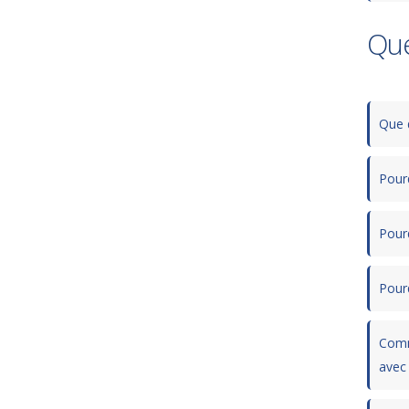
Que
Que d
Pourq
Pourq
Pour
Comm
avec 