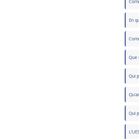
Comm
En q
Comm
Que s
Qui p
Qu’ar
Qui p
L’UES