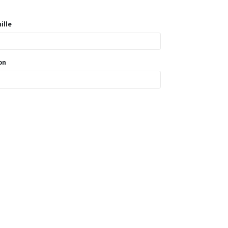
ille
on