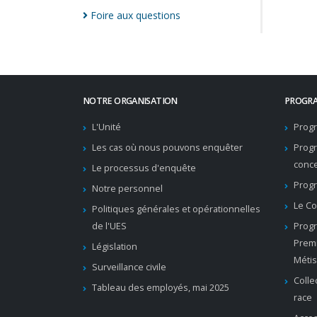
Foire aux
questions
NOTRE ORGANISATION
PROGRA
L'Unité
Progr
Les cas où nous pouvons enquêter
Prog
conc
Le processus d'enquête
Progr
Notre personnel
Le Co
Politiques générales et opérationnelles
de l'UES
Progr
Premi
Législation
Métis
Surveillance civile
Colle
Tableau des employés, mai 2025
race