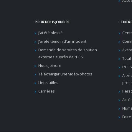
Acces
POUR NOUS JOINDRE
CENTRE
J'ai été blessé
Cent
J’ai été témoin d’un incident
Comm
Demande de services de soutien
Avanc
externes auprès de l’UES
Total
Nous joindre
L'UES
Télécharger une vidéo/photos
Alert
Liens utiles
pres
Carrières
Pers
Accès
Numé
Foire