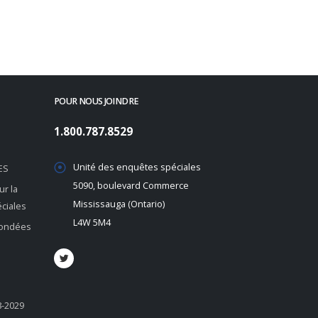
POUR NOUS JOINDRE
1.800.787.8529
Unité des enquêtes spéciales
ES
5090, boulevard Commerce
r la
Mississauga (Ontario)
éciales
L4W 5M4
 fondées
8-2029