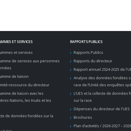
MMES ET SERVICES
RAPPORTS PUBLICS
ammes et services
Rapports Publics
ramme de services aux personnes
Rapports du directeur
ernées
Rapport annuel 2024-2025 de l'U
amme de liaison
Analyse des données fondées su
mité-ressource du directeur
race de l’Unité des enquêtes sp
amme de liaison avec les
L’UES et la collecte de données
ères Nations, les Inuits et les
sur la race
Dépenses du directeur de l'UES
cte de données fondées sur la
Brochures
Plan d’activités / 2026-2027 – 202