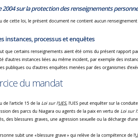
e 2004 sur la protection des renseignements personnel
u de cette loi, le présent document ne contient aucun renseignement 
s instances, processus et enquêtes
peut que certains renseignements aient été omis du présent rapport pa
rité d’autres instances liées au même incident, par exemple des insta
ces publiques ou d’autres enquêtes menées par des organismes d’exécu
rcice du mandat
u de l’article 15 de la
Loi sur l’
UES
, l’UES peut enquêter sur la conduit
sion des parcs du Niagara ou agents de la paix en vertu de
Loi sur 
ès, des blessures graves, une agression sexuelle ou la décharge d’un
sonne subit une « blessure grave » qui relève de la compétence de l’
U