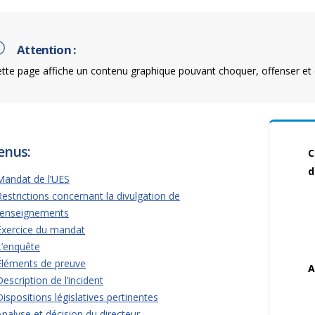
Attention :
tte page affiche un contenu graphique pouvant choquer, offenser et 
enus:
C
d
Mandat de l’UES
Restrictions concernant la divulgation de
renseignements
Exercice du mandat
L’enquête
Éléments de preuve
A
Description de l’incident
Dispositions législatives pertinentes
Analyse et décision du directeur