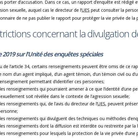
s porter d’accusation. Dans ce cas, un rapport d’enquête est rédigé et 
sion sexuelle, auquel cas le directeur de l’
UES
peut consulter la perso
ionnaire de ne pas publier le rapport pour protéger la vie privée de l
trictions concernant la divulgation
e 2019 sur l’Unité des enquêtes spéciales
u de l’article 34, certains renseignements peuvent être omis de ce r
le nom d’un agent impliqué, d’un agent témoin, d’un témoin civil ou d
renseignement permettant d’identifier ces personnes;
des renseignements qui pourraient amener à ce que l’identité d’une p
sexuellement soit révélée dans le contexte de l’agression sexuelle;
des renseignements qui, de l’avis du directeur de l’
UES
, peuvent présen
personne;
des renseignements qui divulguent des techniques ou méthodes d’en
des renseignements dont la diffusion est interdite ou restreinte par la 
des renseignements pour lesquels la protection de la vie privée d’une