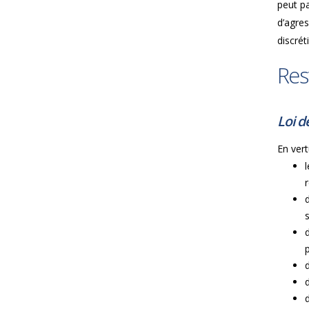
peut pa
d’agres
discrét
Res
Loi d
En vert