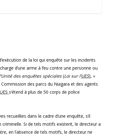
 d’exécution de la loi qui enquête sur les incidents
décharge d’une arme à feu contre une personne ou
l’Unité des enquêtes spéciales
(
Loi sur l’
UES
), «
la Commission des parcs du Niagara et des agents
UES
s’étend à plus de 50 corps de police
ves recueillies dans le cadre d’une enquête, s’il
riminelle. Si de tels motifs existent, le directeur a
re, en l’absence de tels motifs, le directeur ne