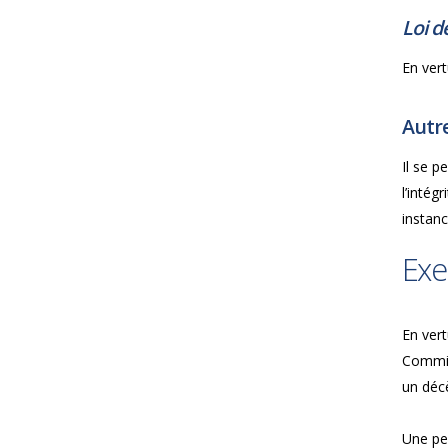
Loi d
En vert
Autre
Il se 
l’intég
instan
Exe
En vert
Commis
un déc
Une per