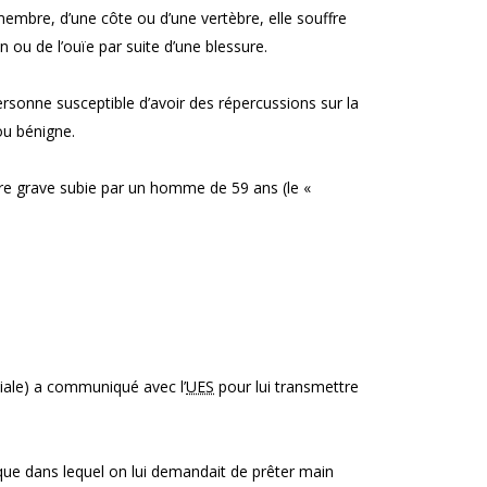
n membre, d’une côte ou d’une vertèbre, elle souffre
n ou de l’ouïe par suite d’une blessure.
ersonne susceptible d’avoir des répercussions sur la
ou bénigne.
ure grave subie par un homme de 59 ans (le «
nciale) a communiqué avec l’
UES
pour lui transmettre
ique dans lequel on lui demandait de prêter main