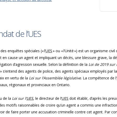
dat de l’UES
 des enquêtes spéciales (« l’
UES
» ou « l’Unité ») est un organisme civil
t en cause un agent et impliquant un décès, une blessure grave, la 
égation d’agression sexuelle. Selon la définition de la
Loi de 2019 sur 
 » s’entend des agents de police, des agents spéciaux employés par 
aix en vertu de la
Loi sur l’Assemblée législative
. La compétence de l’
aux, régionaux et provinciaux en Ontario.
u de la
Loi sur l’
UES
, le directeur de l’
UES
doit établir, d’après les preu
des motifs raisonnables de croire qu’un agent a commis une infraction c
oir de faire porter une accusation criminelle contre cet agent. Par cont