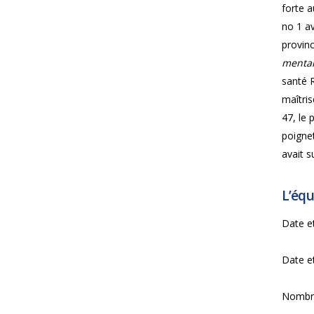
forte a
no 1 av
provinc
menta
santé R
maîtris
47, le 
poignet
avait s
L’équ
Date et
Date et
Nombre