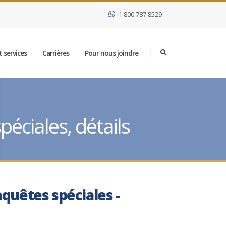
1.800.787.8529
 services
Carrières
Pour nous joindre
éciales, détails
nquêtes spéciales -