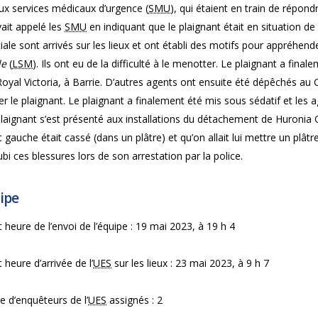
ux services médicaux d’urgence (
SMU
), qui étaient en train de répo
ait appelé les
SMU
en indiquant que le plaignant était en situation de
iale sont arrivés sur les lieux et ont établi des motifs pour appréhend
le
(
LSM
). Ils ont eu de la difficulté à le menotter. Le plaignant a fi
oyal Victoria, à Barrie. D’autres agents ont ensuite été dépêchés au C
er le plaignant. Le plaignant a finalement été mis sous sédatif et les a
plaignant s’est présenté aux installations du détachement de Huronia 
 gauche était cassé (dans un plâtre) et qu’on allait lui mettre un plâtre à
ubi ces blessures lors de son arrestation par la police.
ipe
 heure de l’envoi de l’équipe : 19 mai 2023, à 19 h 4
 heure d’arrivée de l’
UES
sur les lieux : 23 mai 2023, à 9 h 7
 d’enquêteurs de l’
UES
assignés : 2