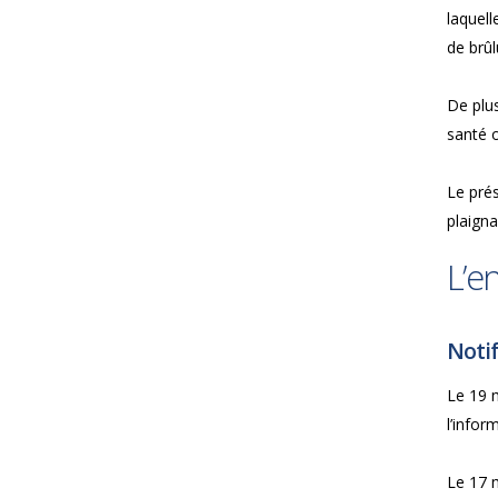
laquell
de brûl
De plus
santé o
Le pré
plaigna
L’e
Notif
Le 19 m
l’infor
Le 17 m