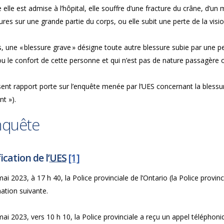
e elle est admise à l’hôpital, elle souffre d’une fracture du crâne, d’u
ures sur une grande partie du corps, ou elle subit une perte de la visio
, une « blessure grave » désigne toute autre blessure subie par une p
u le confort de cette personne et qui n’est pas de nature passagère 
sent rapport porte sur l’enquête menée par l’UES concernant la bless
nt »).
nquête
ication de l’
UES
[1]
ai 2023, à 17 h 40, la Police provinciale de l’Ontario (la Police provi
mation suivante.
ai 2023, vers 10 h 10, la Police provinciale a reçu un appel téléphon