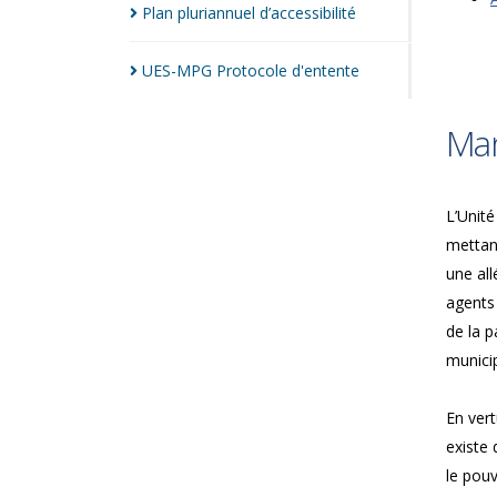
Plan pluriannuel
d’accessibilité
UES-MPG Protocole
d'entente
Man
L’Unité
mettan
une all
agents
de la p
municip
En vert
existe 
le pouv