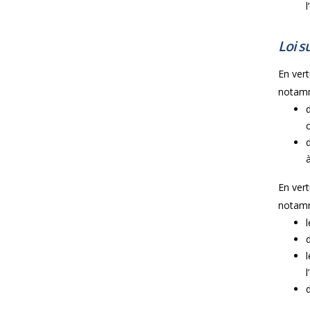
l
Loi su
En vertu
notam
En vertu
notam