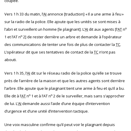
coupée.
Vers 1 h 33 du matin, l’
AI
annonce [traduction] « Il a une arme à feu »
sur la radio de la police. Elle ajoute que les unités se sont mises à
o
l’abri et surveillent un homme [le plaignant]. L’
AI
dit aux agents [l’
AT
n
o
1 et l’AT
n
2] de rester derrière un arbre et demande à l’opérateur
des communications de tenter une fois de plus de contacter la
TC
.
L’opérateur dit que ses tentatives de contact de la
TC
n’ont pas
abouti.
Vers 1 h 35, l’
AI
dit sur le réseau radio de la police qu’elle se trouve
près de l’arrière de la maison et que les autres agents sont derrière
l’arbre. Elle ajoute que le plaignant tient une arme à feu et qu’il a bu.
o
o
Elle dit à l’
AT
n
1 et à l’AT
n
2 de le surveiller, mais sans s’approcher
de lui. L’
AI
demande aussi l’aide d’une équipe d’intervention
d’urgence et d’une unité d’intervention tactique.
Une voix masculine confirme qu’il peut voir le plaignant depuis