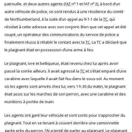
o
o
patrouille, et deux autres agents (l’
AT
n
1 et l’AT
n
2), à bord d’un
autre véhicule de police, se sont rendus à une résidence du comté
de Northumberland, à la suite d’un appel au 9-1-1 de la
TC
, qui
résidait à cette adresse avec son conjoint. Bien que cet appel ait été
coupé, un opérateur des communications du service de police a
finalement réussi à rétablir le contact avec la
TC
. La TC a déclaré que
le plaignant était en possession d’une arme à feu.
Le plaignant, ivre et belliqueux, était revenu chez lui après avoir
passé la soirée ailleurs. Il avait agressé la
TC
et s’était emparé d’une
carabine avec laquelle il avait fait feu dans le sous-sol. Au moment
où les agents sont arrivés chez lui, vers 1 h 30 du matin, le plaignant
était assis sur les marches de son perron, avec une carabine et des
munitions à portée de main.
Les agents ont garé leur véhicule et sont sortis pour s’approcher du
plaignant. Tout en se tenant à couvert derrière une camionnette
garée près du perron, l’
AI
a tenté de parler au plaignant. Le plaignant