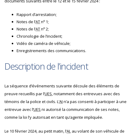
documents suivants entre le 12 et le 15 février 2024 :
Rapport d’arrestation;
o
Notes de l’
AT
n
1;
o
Notes de l’
AT
n
2;
Chronologie de l’incident;
Vidéo de caméra de véhicule;
Enregistrements des communications.
Description de l’incident
La séquence d’événements suivante découle des éléments de
preuve recueillis par l’
UES
, notamment des entrevues avec des
témoins de la police et civils. L’
AI
n’a pas consenti à participer à une
entrevue avec l’
UES
ni autorisé la communication de ses notes,
comme la loi l’y autorisait en tant qu’agente impliquée.
Le 10 février 2024, au petit matin, l’
AI
, au volant de son véhicule de