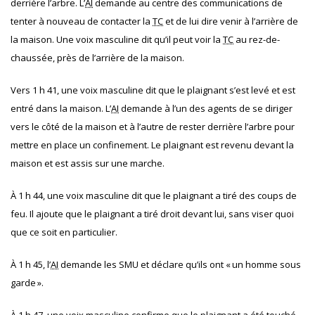
derrière l’arbre. L’
AI
demande au centre des communications de
tenter à nouveau de contacter la
TC
et de lui dire venir à l’arrière de
la maison. Une voix masculine dit qu’il peut voir la
TC
au rez-de-
chaussée, près de l’arrière de la maison.
Vers 1 h 41, une voix masculine dit que le plaignant s’est levé et est
entré dans la maison. L’
AI
demande à l’un des agents de se diriger
vers le côté de la maison et à l’autre de rester derrière l’arbre pour
mettre en place un confinement. Le plaignant est revenu devant la
maison et est assis sur une marche.
À 1 h 44, une voix masculine dit que le plaignant a tiré des coups de
feu. Il ajoute que le plaignant a tiré droit devant lui, sans viser quoi
que ce soit en particulier.
À 1 h 45, l’
AI
demande les SMU et déclare qu’ils ont « un homme sous
garde ».
À 1 h 47, une voix masculine confirme que le plaignant a été touché