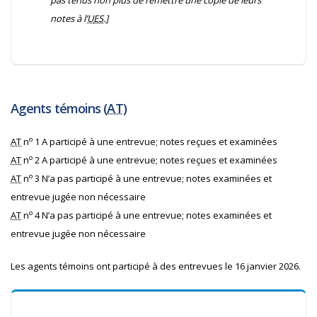
pas tenus non plus de remettre une copie de leurs
notes à l’
U
ES
.]
Agents témoins (
AT
)
o
AT
n
1 A participé à une entrevue; notes reçues et examinées
o
AT
n
2 A participé à une entrevue; notes reçues et examinées
o
AT
n
3 N’a pas participé à une entrevue; notes examinées et
entrevue jugée non nécessaire
o
AT
n
4 N’a pas participé à une entrevue; notes examinées et
entrevue jugée non nécessaire
Les agents témoins ont participé à des entrevues le 16 janvier 2026.