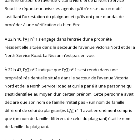
dans le secteur de l’avenue Victoria Nord et de la North Service
Road. Le répartiteur avise les agents qu’il n’existe aucun motif
justifiant l’arrestation du plaignant et qu’ils ont pour mandat de
procéder à une vérification du bien-être.
o
À 22 h 10, l’
AT
n
1 s’engage dans l’entrée d’une propriété
résidentielle située dans le secteur de l’avenue Victoria Nord et de la
North Service Road. La Nissan n’est pas en vue.
o
o
À 22 h 43, l’
AT
n
2 indique que l’
AT
n
1 s’est rendu dans une
propriété résidentielle située dans le secteur de l’avenue Victoria
Nord et de la North Service Road et qu’il a parlé à une personne qui
s’est identifiée au moyen d’un certain prénom. Cette personne avait
déclaré que son nom de famille n’était pas « (un nom de famille
o
différent de celui du plaignant) ». L’
AT
n
1 avait erronément compris
que (un nom de famille différent de celui du plaignant) était le nom
de famille du plaignant.
o