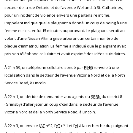
secteur de la rue Ontario et de l’avenue Welland, à St. Catharines,
pour un incident de violence envers une partenaire intime.
L’appelant indique que le plaignant a donné un coup de poing à une
femme et s’est enfui 15 minutes auparavant. Le plaignant serait au
volant d’une Nissan Altima grise arborant un certain numéro de
plaque d’immatriculation. La femme a indiqué que le plaignant avait
pris son téléphone cellulaire et avait exprimé des idées suicidaires.
À 21 h 59, un téléphone cellulaire sondé par
PING
renvoie à une
localisation dans le secteur de l’avenue Victoria Nord et de la North
Service Road, à Lincoln.
À 22 h 1, on décide de demander aux agents du
SPRN
du district 8
(Grimsby) d’aller jeter un coup d’œil dans le secteur de l’avenue
Victoria Nord et de la North Service Road, à Lincoln.
o
o
À 22 h 3, on envoie l’
AT
n
2, l’
AT
n
1 et l’
AI
à la recherche du plaignant