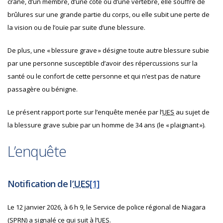
crâne, d’un membre, d’une côte ou d’une vertèbre, elle souffre de
brûlures sur une grande partie du corps, ou elle subit une perte de
la vision ou de l’ouïe par suite d’une blessure.
De plus, une « blessure grave » désigne toute autre blessure subie
par une personne susceptible d’avoir des répercussions sur la
santé ou le confort de cette personne et qui n’est pas de nature
passagère ou bénigne.
Le présent rapport porte sur l’enquête menée par l’
U
ES
au sujet de
la blessure grave subie par un homme de 34 ans (le « plaignant »).
L’enquête
Notification de l’
U
ES
[1]
Le 12 janvier 2026, à 6 h 9, le Service de police régional de Niagara
(
SPRN
) a signalé ce qui suit à l’
U
ES
.