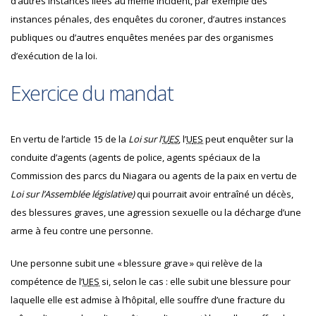
d’autres instances liées au même incident, par exemple des
instances pénales, des enquêtes du coroner, d’autres instances
publiques ou d’autres enquêtes menées par des organismes
d’exécution de la loi.
Exercice du mandat
En vertu de l’article 15 de la
Loi sur l’
U
ES
, l’
U
ES
peut enquêter sur la
conduite d’agents (agents de police, agents spéciaux de la
Commission des parcs du Niagara ou agents de la paix en vertu de
Loi sur l’Assemblée législative)
qui pourrait avoir entraîné un décès,
des blessures graves, une agression sexuelle ou la décharge d’une
arme à feu contre une personne.
Une personne subit une « blessure grave » qui relève de la
compétence de l’
U
ES
si, selon le cas : elle subit une blessure pour
laquelle elle est admise à l’hôpital, elle souffre d’une fracture du