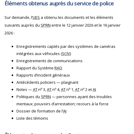
Éléments obtenus auprès du service de police
Sur demande, l’
U
ES
a obtenu les documents et les éléments
suivants auprès du
SPRN
entre le 12 janvier 2026 et le 16 janvier
2026 :
Enregistrements captés par des systèmes de caméras
intégrées aux véhicules (
SCIV
)
Enregistrements de communications
Rapport du Système
RAO
Rapports d’incident généraux
Antécédents policiers — plaignant
o
o
o
o
Notes —
AT
n
3,
AT
n
4,
AT
n
1,
AT
n
2 et
AI
Politiques du
SPRN
— personnes ayant des troubles
mentaux; pouvoirs d’arrestation; recours à la force
Dossier de formation de l’
AI
Liste des témoins