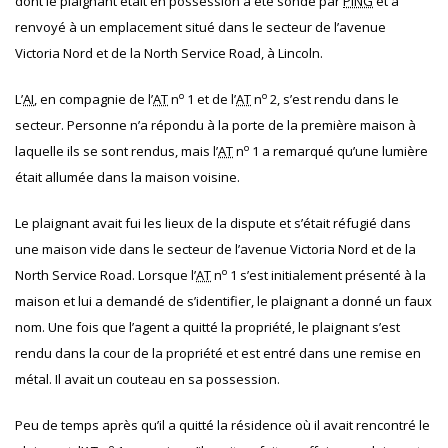
dont le plaignant était en possession a été sondé par
PING
et a
renvoyé à un emplacement situé dans le secteur de l’avenue
Victoria Nord et de la North Service Road, à Lincoln.
o
o
L’
AI
, en compagnie de l’
AT
n
1 et de l’
AT
n
2, s’est rendu dans le
secteur. Personne n’a répondu à la porte de la première maison à
o
laquelle ils se sont rendus, mais l’
AT
n
1 a remarqué qu’une lumière
était allumée dans la maison voisine.
Le plaignant avait fui les lieux de la dispute et s’était réfugié dans
une maison vide dans le secteur de l’avenue Victoria Nord et de la
o
North Service Road. Lorsque l’
AT
n
1 s’est initialement présenté à la
maison et lui a demandé de s’identifier, le plaignant a donné un faux
nom. Une fois que l’agent a quitté la propriété, le plaignant s’est
rendu dans la cour de la propriété et est entré dans une remise en
métal. Il avait un couteau en sa possession.
Peu de temps après qu’il a quitté la résidence où il avait rencontré le
o