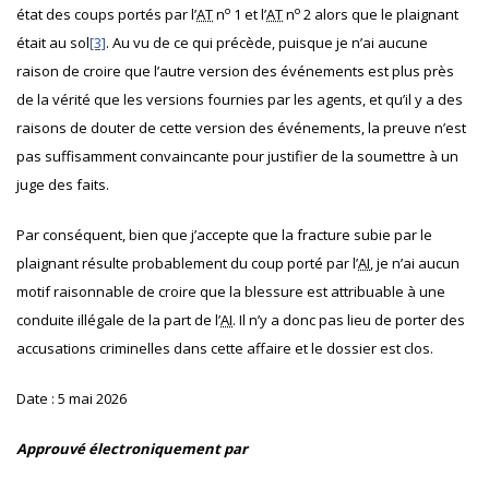
o
o
état des coups portés par l’
AT
n
1 et l’
AT
n
2 alors que le plaignant
était au sol
[3]
. Au vu de ce qui précède, puisque je n’ai aucune
raison de croire que l’autre version des événements est plus près
de la vérité que les versions fournies par les agents, et qu’il y a des
raisons de douter de cette version des événements, la preuve n’est
pas suffisamment convaincante pour justifier de la soumettre à un
juge des faits.
Par conséquent, bien que j’accepte que la fracture subie par le
plaignant résulte probablement du coup porté par l’
AI
, je n’ai aucun
motif raisonnable de croire que la blessure est attribuable à une
conduite illégale de la part de l’
AI
. Il n’y a donc pas lieu de porter des
accusations criminelles dans cette affaire et le dossier est clos.
Date :
5 mai 2026
Approuvé électroniquement par