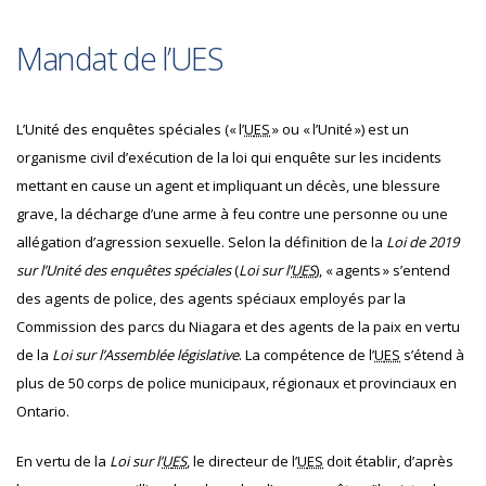
Mandat de l’UES
L’Unité des enquêtes spéciales (« l’
U
ES
» ou « l’Unité ») est un
organisme civil d’exécution de la loi qui enquête sur les incidents
mettant en cause un agent et impliquant un décès, une blessure
grave, la décharge d’une arme à feu contre une personne ou une
allégation d’agression sexuelle. Selon la définition de la
Loi de 2019
sur l’Unité des enquêtes spéciales
(
Loi sur l’
U
ES
), « agents » s’entend
des agents de police, des agents spéciaux employés par la
Commission des parcs du Niagara et des agents de la paix en vertu
de la
Loi sur l’Assemblée législative
. La compétence de l’
U
ES
s’étend à
plus de 50 corps de police municipaux, régionaux et provinciaux en
Ontario.
En vertu de la
Loi sur l’
U
ES
, le directeur de l’
U
ES
doit établir, d’après