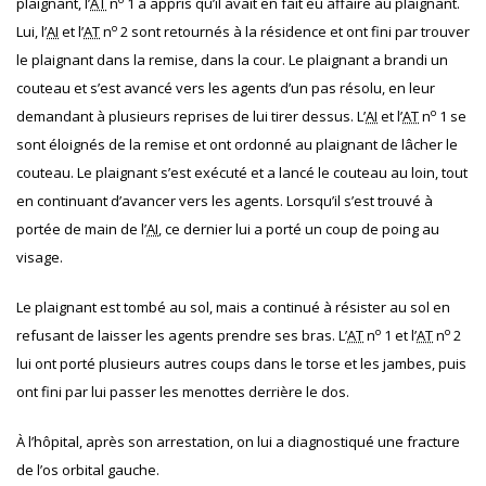
plaignant, l’
AT
n
1 a appris qu’il avait en fait eu affaire au plaignant.
o
Lui, l’
AI
et l’
AT
n
2 sont retournés à la résidence et ont fini par trouver
le plaignant dans la remise, dans la cour. Le plaignant a brandi un
couteau et s’est avancé vers les agents d’un pas résolu, en leur
o
demandant à plusieurs reprises de lui tirer dessus. L’
AI
et l’
AT
n
1 se
sont éloignés de la remise et ont ordonné au plaignant de lâcher le
couteau. Le plaignant s’est exécuté et a lancé le couteau au loin, tout
en continuant d’avancer vers les agents. Lorsqu’il s’est trouvé à
portée de main de l’
AI
, ce dernier lui a porté un coup de poing au
visage.
Le plaignant est tombé au sol, mais a continué à résister au sol en
o
o
refusant de laisser les agents prendre ses bras. L’
AT
n
1 et l’
AT
n
2
lui ont porté plusieurs autres coups dans le torse et les jambes, puis
ont fini par lui passer les menottes derrière le dos.
À l’hôpital, après son arrestation, on lui a diagnostiqué une fracture
de l’os orbital gauche.