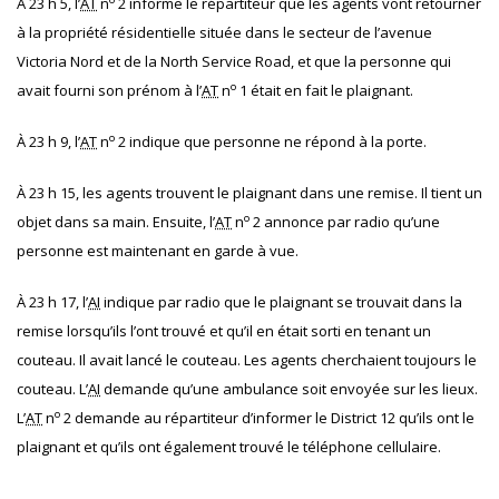
À 23 h 5, l’
AT
n
2 informe le répartiteur que les agents vont retourner
à la propriété résidentielle située dans le secteur de l’avenue
Victoria Nord et de la North Service Road, et que la personne qui
o
avait fourni son prénom à l’
AT
n
1 était en fait le plaignant.
o
À 23 h 9, l’
AT
n
2 indique que personne ne répond à la porte.
À 23 h 15, les agents trouvent le plaignant dans une remise. Il tient un
o
objet dans sa main. Ensuite, l’
AT
n
2 annonce par radio qu’une
personne est maintenant en garde à vue.
À 23 h 17, l’
AI
indique par radio que le plaignant se trouvait dans la
remise lorsqu’ils l’ont trouvé et qu’il en était sorti en tenant un
couteau. Il avait lancé le couteau. Les agents cherchaient toujours le
couteau. L’
AI
demande qu’une ambulance soit envoyée sur les lieux.
o
L’
AT
n
2 demande au répartiteur d’informer le District 12 qu’ils ont le
plaignant et qu’ils ont également trouvé le téléphone cellulaire.