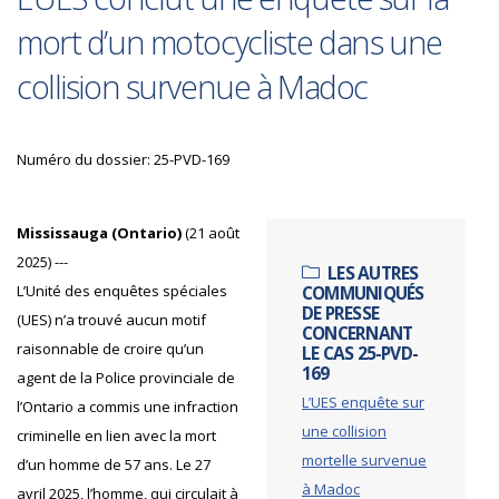
mort d’un motocycliste dans une
collision survenue à Madoc
Numéro du dossier: 25-PVD-169
Mississauga (Ontario)
(21 août
2025) ---
LES AUTRES
L’Unité des enquêtes spéciales
COMMUNIQUÉS
DE PRESSE
(UES) n’a trouvé aucun motif
CONCERNANT
raisonnable de croire qu’un
LE CAS 25-PVD-
169
agent de la Police provinciale de
L’UES enquête sur
l’Ontario a commis une infraction
une collision
criminelle en lien avec la mort
mortelle survenue
d’un homme de 57 ans. Le 27
à Madoc
avril 2025, l’homme, qui circulait à