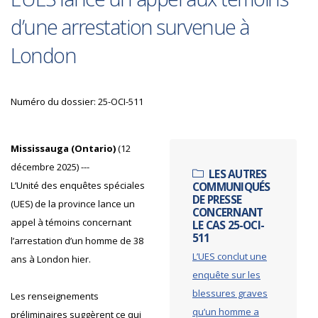
d’une arrestation survenue à
London
Numéro du dossier: 25-OCI-511
Mississauga (Ontario)
(12
décembre 2025) ---
LES AUTRES
L’Unité des enquêtes spéciales
COMMUNIQUÉS
DE PRESSE
(UES) de la province lance un
CONCERNANT
appel à témoins concernant
LE CAS 25-OCI-
511
l’arrestation d’un homme de 38
L’UES conclut une
ans à London hier.
enquête sur les
blessures graves
Les renseignements
qu’un homme a
préliminaires suggèrent ce qui