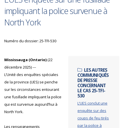
impliquant la police survenue à
North York
Numéro du dossier: 25-TFI-530
Mississauga (Ontario)
(22
décembre 2025) ---
LES AUTRES
L’Unité des enquêtes spéciales
COMMUNIQUÉS
DE PRESSE
de la province (UES) se penche
CONCERNANT
sur les circonstances entourant
LE CAS 25-TFI-
530
une fusillade impliquant la police
L’UES conclut une
qui est survenue aujourd’hui à
enquête sur des
North York.
coups de feu tirés
par la police à
Les renseignements