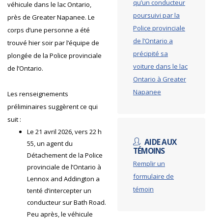
qu’un conducteur
véhicule dans le lac Ontario,
poursuivi par la
près de Greater Napanee. Le
Police provinciale
corps d’une personne a été
de l’Ontario a
trouvé hier soir par l’équipe de
précipité sa
plongée de la Police provinciale
voiture dans le lac
de l’Ontario.
Ontario à Greater
Napanee
Les renseignements
préliminaires suggèrent ce qui
suit :
Le 21 avril 2026, vers 22 h
AIDE AUX
55, un agent du
TÉMOINS
Détachement de la Police
Remplir un
provinciale de l’Ontario à
formulaire de
Lennox and Addington a
témoin
tenté d’intercepter un
conducteur sur Bath Road.
Peu après, le véhicule