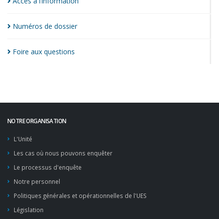
Accès à
l’information
Numéros de
dossier
Foire aux
questions
NOTRE ORGANISATION
L'Unité
Les cas où nous pouvons enquêter
Le processus d'enquête
Notre personnel
Politiques générales et opérationnelles de l'UES
Législation