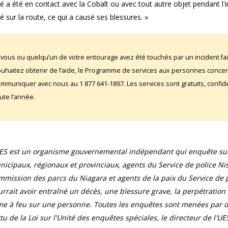
é a été en contact avec la Cobalt ou avec tout autre objet pendant l'
é sur la route, ce qui a causé ses blessures. »
 vous ou quelqu’un de votre entourage avez été touchés par un incident fai
uhaitez obtenir de l’aide, le Programme de services aux personnes conce
mmuniquer avec nous au 1 877 641-1897. Les services sont gratuits, confident
ute l’année.
UES est un organisme gouvernemental indépendant qui enquête sur 
icipaux, régionaux et provinciaux, agents du Service de police Ni
mission des parcs du Niagara et agents de la paix du Service de pr
rrait avoir entraîné un décès, une blessure grave, la perpétration
e à feu sur une personne. Toutes les enquêtes sont menées par de
tu de la Loi sur l'Unité des enquêtes spéciales, le directeur de l'UES