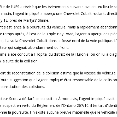
ête de l'UES a révélé que les événements suivants avaient eu lieu le 
e matin, l'agent impliqué a aperçu une Chevrolet Cobalt roulant, direc
y 12, près de Martyrs’ Shrine.
nt s'est lancé à la poursuite du véhicule, mais a rapidement abandon
e temps après, à l'est de la Triple Bay Road, l'agent a aperçu des pi
rd, il a vu la Chevrolet Cobalt dans le fossé nord de la voie publique.
teur qui saignait abondamment du front.
me a été conduit à l'Hôpital du district de la Huronie, où on lui a d
 la suite de la collision.
ort de reconstitution de la collision estime que la vitesse du véhicule
oute suggestion que l'agent impliqué était responsable de la collision
econstitution des collisions.
cteur Scott a déclaré ce qui suit : « À mon avis, l'agent impliqué avait 
e suspect en vertu du Règlement de l'Ontario 267/10; il tentait d'identi
né la poursuite. Il n'existe aucune preuve matérielle que le véhicule d