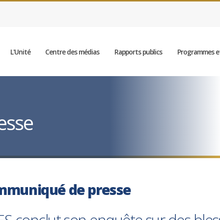
L'Unité
Centre des médias
Rapports publics
Programmes et
esse
mmuniqué de presse