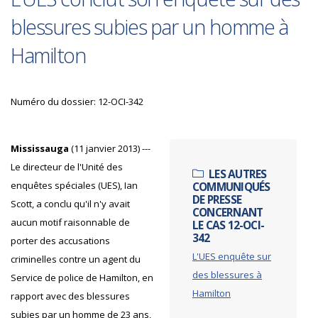
blessures subies par un homme à
Hamilton
Numéro du dossier: 12-OCI-342
Mississauga
(11 janvier 2013) ---
Le directeur de l'Unité des
LES AUTRES
enquêtes spéciales (UES), Ian
COMMUNIQUÉS
DE PRESSE
Scott, a conclu qu'il n'y avait
CONCERNANT
aucun motif raisonnable de
LE CAS 12-OCI-
342
porter des accusations
L'UES enquête sur
criminelles contre un agent du
des blessures à
Service de police de Hamilton, en
Hamilton
rapport avec des blessures
subies par un homme de 23 ans,