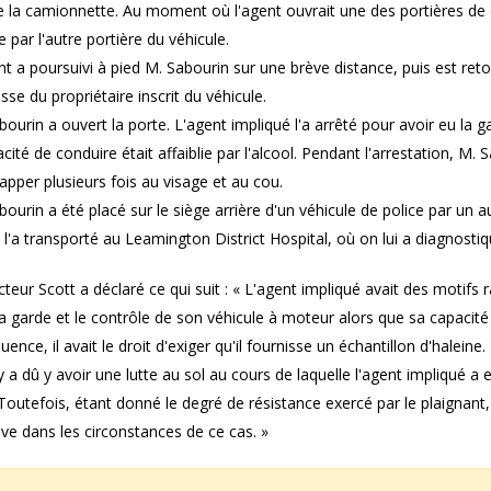
e la camionnette. Au moment où l'agent ouvrait une des portières de 
e par l'autre portière du véhicule.
nt a poursuivi à pied M. Sabourin sur une brève distance, puis est reto
esse du propriétaire inscrit du véhicule.
bourin a ouvert la porte. L'agent impliqué l'a arrêté pour avoir eu la 
cité de conduire était affaiblie par l'alcool. Pendant l'arrestation, M. 
rapper plusieurs fois au visage et au cou.
bourin a été placé sur le siège arrière d'un véhicule de police par un
t l'a transporté au Leamington District Hospital, où on lui a diagnostiq
cteur Scott a déclaré ce qui suit : « L'agent impliqué avait des motifs
a garde et le contrôle de son véhicule à moteur alors que sa capacité de
ence, il avait le droit d'exiger qu'il fournisse un échantillon d'haleine.
l y a dû y avoir une lutte au sol au cours de laquelle l'agent impliqué a
Toutefois, étant donné le degré de résistance exercé par le plaignant, 
ve dans les circonstances de ce cas. »