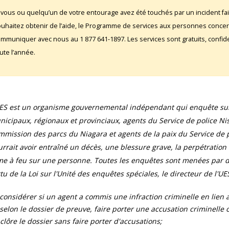
 vous ou quelqu’un de votre entourage avez été touchés par un incident fai
uhaitez obtenir de l’aide, le Programme de services aux personnes conce
mmuniquer avec nous au 1 877 641-1897. Les services sont gratuits, confident
ute l’année.
UES est un organisme gouvernemental indépendant qui enquête sur 
icipaux, régionaux et provinciaux, agents du Service de police Ni
mission des parcs du Niagara et agents de la paix du Service de pr
rrait avoir entraîné un décès, une blessure grave, la perpétration
e à feu sur une personne. Toutes les enquêtes sont menées par de
tu de la Loi sur l'Unité des enquêtes spéciales, le directeur de l'UES
considérer si un agent a commis une infraction criminelle en lien av
selon le dossier de preuve, faire porter une accusation criminelle con
clôre le dossier sans faire porter d'accusations;