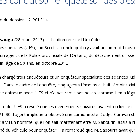
ES conclut son enquête sur des bles
 du dossier: 12-PCI-314
ssauga
(28 mars 2013) --- Le directeur de l'Unité des
s spéciales (UES), Ian Scott, a conclu qu'il n'y avait aucun motif rai
un agent de la Police provinciale de l'Ontario, du détachement d'Ess
in, âgé de 50 ans, en octobre 2012.
 chargé trois enquêteurs et un enquêteur spécialiste des sciences judi
t. Dans le cadre de l'enquête, cinq agents témoins et huit témoins civi
ne entrevue avec l'UES et n'a pas remis ses notes, comme il en a léga
te de l'UES a révélé que les événements suivants avaient eu lieu le 
2 h 30, l'agent impliqué a observé une camionnette Dodge Caravan stat
 a vu un homme, que l'on sait maintenant être M. Sabourin, assis à l'i
é du véhicule pour enquêter, il a remarqué que M. Sabourin avait quitt