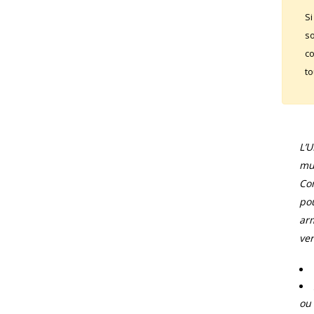
Si
so
co
to
L’
mun
Com
pou
arm
ver
ou 