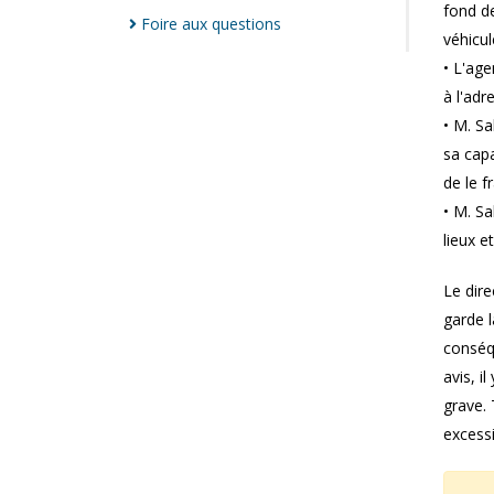
fond d
Foire aux
questions
véhicul
• L'age
à l'adr
• M. Sa
sa capa
de le f
• M. Sa
lieux e
Le dire
garde l
conséqu
avis, i
grave. 
excessi