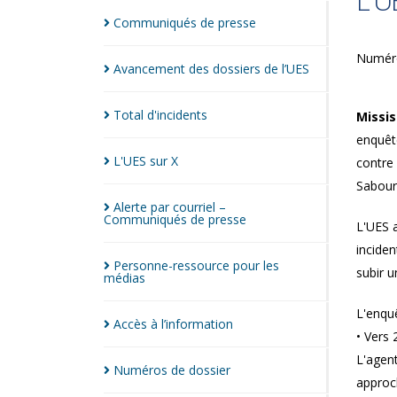
L'U
Communiqués de
presse
Numéro
Avancement des dossiers de
l’UES
Total
d'incidents
Missi
enquête
L'UES sur
X
contre 
Sabour
Alerte par courriel –
Communiqués de
presse
L'UES a
inciden
Personne-ressource pour les
subir u
médias
L'enquê
Accès à
l’information
• Vers 
L'agent
Numéros de
dossier
approch