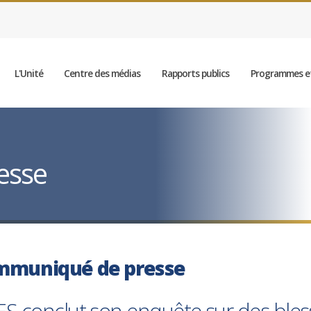
L'Unité
Centre des médias
Rapports publics
Programmes et
esse
mmuniqué de presse