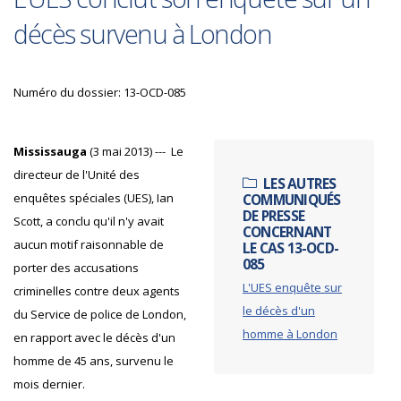
décès survenu à London
Numéro du dossier: 13-OCD-085
Mississauga
(3 mai 2013) --- Le
directeur de l'Unité des
LES AUTRES
enquêtes spéciales (UES), Ian
COMMUNIQUÉS
DE PRESSE
Scott, a conclu qu'il n'y avait
CONCERNANT
aucun motif raisonnable de
LE CAS 13-OCD-
085
porter des accusations
L'UES enquête sur
criminelles contre deux agents
le décès d'un
du Service de police de London,
homme à London
en rapport avec le décès d'un
homme de 45 ans, survenu le
mois dernier.