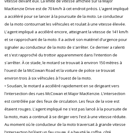
vitesse devant eux. La limite de vitesse affichée sur la Major
MacKenzie Drive est de 70 km/h à cet endroit précis. L'agent impliqué
a accéléré pour se lancer à la poursuite de la moto. Le conducteur
de la moto contournait les véhicules et roulait à une vitesse élevée.
L'agent impliqué a accéléré encore, atteignant la vitesse de 141 km/h
et se rapprochant de la moto. Il a activé son matériel d'urgence pour
signaler au conducteur de la moto de s'arrêter. Ce dernier a ralenti
et s'est rapproché du trottoir apparemment dans l'intention de
s'arrêter. À ce stade, le motard se trouvait à environ 150 mètres à
l'ouest de la McCowan Road et la voiture de police se trouvait
environ trois à six véhicules à l'ouest de la moto.
• Soudain, le motard a accéléré rapidement en se dirigeant vers
l'intersection des rues McCowan et Major MacKenzie. L'intersection
est contrôlée par des feux de circulation. Les feux de la voie est
étaient rouges. L'agent impliqué ne s'est pas lancé à la poursuite de
la moto, mais a continué à se diriger vers l'est à une vitesse réduite.
Au moment où le conducteur de la moto traversait à grande vitesse
l'intersection brûlant un feu rouge, il a heurté le coffre, côté