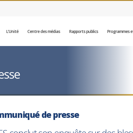
L'Unité
Centre des médias
Rapports publics
Programmes et
esse
mmuniqué de presse