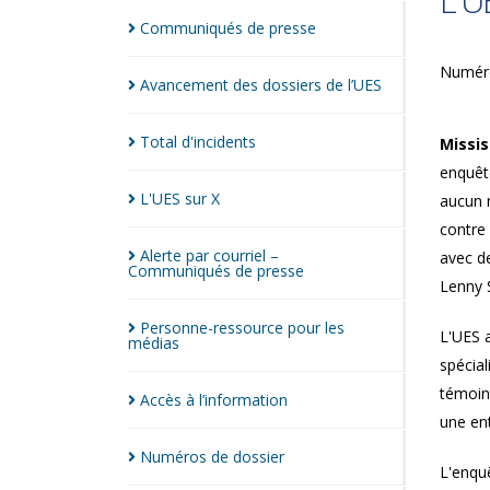
L'U
Communiqués de
presse
Numéro
Avancement des dossiers de
l’UES
Total
d'incidents
Missi
enquête
L'UES sur
X
aucun 
contre 
Alerte par courriel –
avec d
Communiqués de
presse
Lenny 
Personne-ressource pour les
L'UES 
médias
spécial
témoins
Accès à
l’information
une ent
Numéros de
dossier
L'enquê