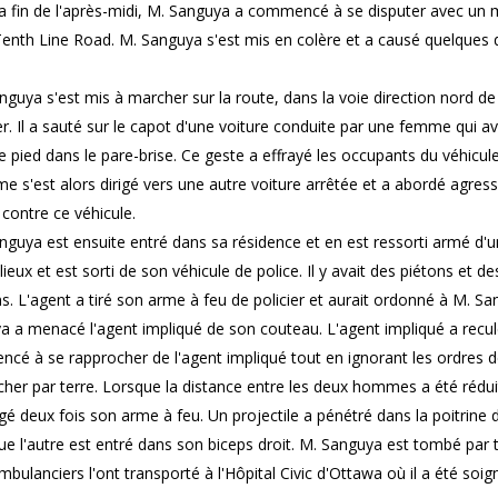
 la fin de l'après-midi, M. Sanguya a commencé à se disputer avec un
Tenth Line Road. M. Sanguya s'est mis en colère et a causé quelques dé
nguya s'est mis à marcher sur la route, dans la voie direction nord de
er. Il a sauté sur le capot d'une voiture conduite par une femme qui ava
 pied dans le pare-brise. Ce geste a effrayé les occupants du véhicule
 s'est alors dirigé vers une autre voiture arrêtée et a abordé agres
 contre ce véhicule.
nguya est ensuite entré dans sa résidence et en est ressorti armé d'u
 lieux et est sorti de son véhicule de police. Il y avait des piétons et 
s. L'agent a tiré son arme à feu de policier et aurait ordonné à M. Sa
a a menacé l'agent impliqué de son couteau. L'agent impliqué a recu
é à se rapprocher de l'agent impliqué tout en ignorant les ordres de
her par terre. Lorsque la distance entre les deux hommes a été réduit
é deux fois son arme à feu. Un projectile a pénétré dans la poitrine 
ue l'autre est entré dans son biceps droit. M. Sanguya est tombé par t
mbulanciers l'ont transporté à l'Hôpital Civic d'Ottawa où il a été soign