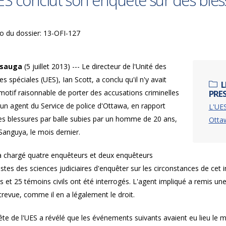
ES conclut son enquête sur des bles
 du dossier: 13-OFI-127
ssauga
(5 juillet 2013) --- Le directeur de l'Unité des
s spéciales (UES), Ian Scott, a conclu qu'il n'y avait
L
motif raisonnable de porter des accusations criminelles
PRE
un agent du Service de police d'Ottawa, en rapport
L'UES
es blessures par balle subies par un homme de 20 ans,
Otta
Sanguya, le mois dernier.
a chargé quatre enquêteurs et deux enquêteurs
istes des sciences judiciaires d'enquêter sur les circonstances de cet 
 et 25 témoins civils ont été interrogés. L'agent impliqué a remis une
revue, comme il en a légalement le droit.
te de l'UES a révélé que les événements suivants avaient eu lieu le ma