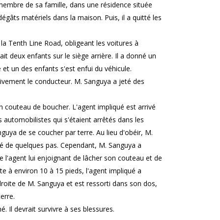
 membre de sa famille, dans une résidence située
gâts matériels dans la maison. Puis, il a quitté les
 la Tenth Line Road, obligeant les voitures à
it deux enfants sur le siège arrière. Il a donné un
 et un des enfants s'est enfui du véhicule.
sivement le conducteur. M. Sanguya a jeté des
n couteau de boucher. L'agent impliqué est arrivé
des automobilistes qui s'étaient arrêtés dans les
nguya de se coucher par terre. Au lieu d'obéir, M.
lé de quelques pas. Cependant, M. Sanguya a
 l'agent lui enjoignant de lâcher son couteau et de
e à environ 10 à 15 pieds, l'agent impliqué a
droite de M. Sanguya et est ressorti dans son dos,
erre.
é. Il devrait survivre à ses blessures.