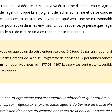
cteur Scott a déclaré : « M. Sanguya était armé d'un couteau et agissai
de l'agent impliqué lui enjoignant de lâcher son arme et de se coucher pa
é. Dans ces circonstances, l'agent impliqué avait une peur raisonnab
u pour autrui dans les environs. En conséquence, je pense que l'age
ans le but de mettre fin à cette menace imminente. »
 vous ou quelqu’un de votre entourage avez été touchés par un incident fai
uhaitez obtenir de l’aide, le Programme de services aux personnes conce
mmuniquer avec nous au 1 877 641-1897. Les services sont gratuits, confident
ute l’année.
UES est un organisme gouvernemental indépendant qui enquête sur 
icipaux, régionaux et provinciaux, agents du Service de police Ni
mission des parcs du Niagara et agents de la paix du Service de pr