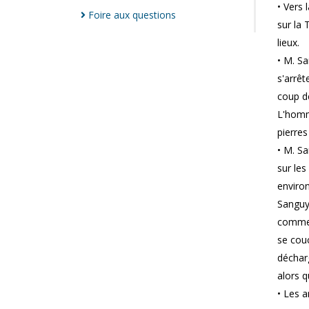
• Vers
Foire aux
questions
sur la 
lieux.
• M. Sa
s'arrêt
coup de
L'homme
pierres
• M. Sa
sur les
environ
Sanguy
commenc
se couc
décharg
alors q
• Les a