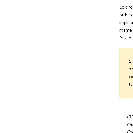
Le dire
ordres 
impliqu
même o
fois, d
Si
so
co
to
L’
mun
Com