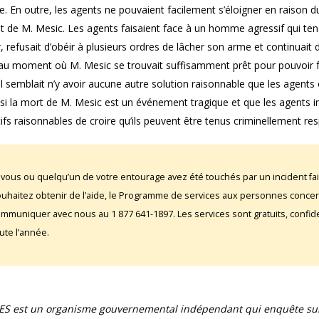
e. En outre, les agents ne pouvaient facilement s’éloigner en raison du 
t de M. Mesic. Les agents faisaient face à un homme agressif qui tenai
, refusait d’obéir à plusieurs ordres de lâcher son arme et continuait 
’au moment où M. Mesic se trouvait suffisamment prêt pour pouvoir fr
l semblait n’y avoir aucune autre solution raisonnable que les agent
i la mort de M. Mesic est un événement tragique et que les agents im
fs raisonnables de croire qu’ils peuvent être tenus criminellement re
 vous ou quelqu’un de votre entourage avez été touchés par un incident fai
uhaitez obtenir de l’aide, le Programme de services aux personnes conce
mmuniquer avec nous au 1 877 641-1897. Les services sont gratuits, confident
ute l’année.
UES est un organisme gouvernemental indépendant qui enquête sur 