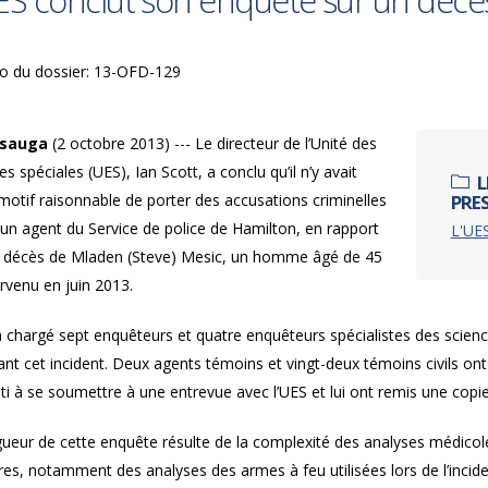
ES conclut son enquête sur un décès
o du dossier: 13-OFD-129
ssauga
(2 octobre 2013) --- Le directeur de l’Unité des
s spéciales (UES), Ian Scott, a conclu qu’il n’y avait
L
motif raisonnable de porter des accusations criminelles
PRE
un agent du Service de police de Hamilton, en rapport
L'UES
e décès de Mladen (Steve) Mesic, un homme âgé de 45
rvenu en juin 2013.
 chargé sept enquêteurs et quatre enquêteurs spécialistes des science
nt cet incident. Deux agents témoins et vingt-deux témoins civils ont
i à se soumettre à une entrevue avec l’UES et lui ont remis une copie 
gueur de cette enquête résulte de la complexité des analyses médico
ires, notamment des analyses des armes à feu utilisées lors de l’inci