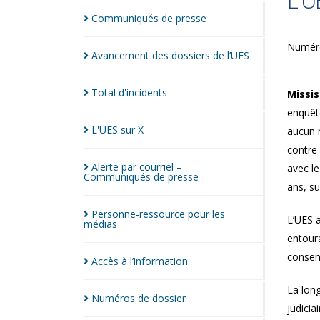
L'U
Communiqués de
presse
Numér
Avancement des dossiers de
l’UES
Total
d'incidents
Missi
enquête
L'UES sur
X
aucun 
contre 
Alerte par courriel –
avec l
Communiqués de
presse
ans, su
Personne-ressource pour les
L’UES a
médias
entoura
consent
Accès à
l’information
La lon
Numéros de
dossier
judicia