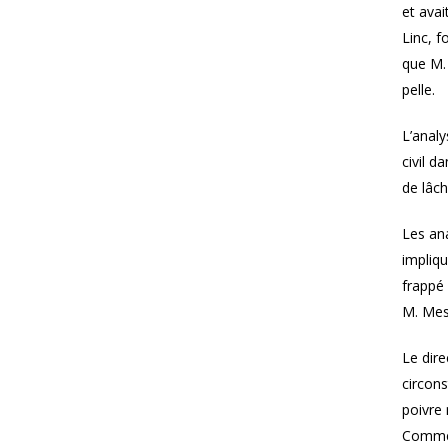
et avai
Linc, f
que M. 
pelle.
L’analy
civil d
de lâch
Les ana
impliqu
frappé
M. Me
Le dire
circons
poivre 
Comme a