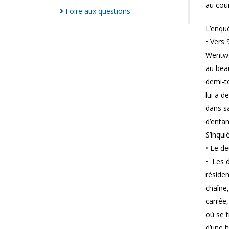
au cou
Foire aux
questions
L’enquê
• Vers 
Wentwor
au beau
demi-to
lui a d
dans sa
d’entam
S’inqui
• Le d
• Les d
résiden
chaîne,
carrée,
où se 
d’une 