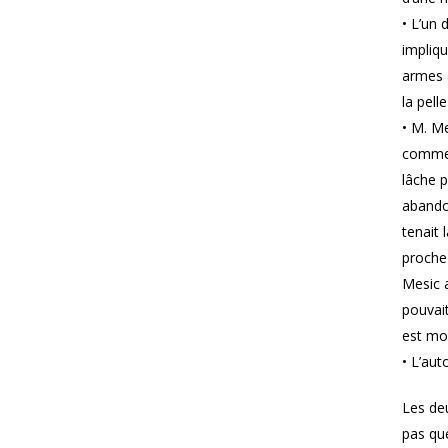
• L’un 
impliq
armes à
la pell
• M. Me
commenc
lâche p
abando
tenait 
proche 
Mesic a
pouvait
est mo
• L’aut
Les de
pas que