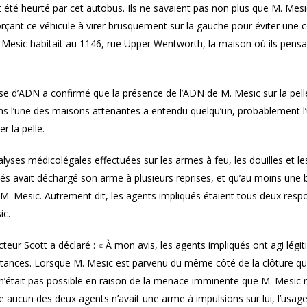
t été heurté par cet autobus. Ils ne savaient pas non plus que M. Mesi
orçant ce véhicule à virer brusquement sur la gauche pour éviter une co
Mesic habitait au 1146, rue Upper Wentworth, la maison où ils pensaien
se d’ADN a confirmé que la présence de l’ADN de M. Mesic sur la pelle 
ans l’une des maisons attenantes a entendu quelqu’un, probablement l’
er la pelle.
lyses médicolégales effectuées sur les armes à feu, les douilles et l
és avait déchargé son arme à plusieurs reprises, et qu’au moins une 
 M. Mesic. Autrement dit, les agents impliqués étaient tous deux resp
sic.
cteur Scott a déclaré : « À mon avis, les agents impliqués ont agi légit
tances. Lorsque M. Mesic est parvenu du même côté de la clôture que 
n’était pas possible en raison de la menace imminente que M. Mesic r
ucun des deux agents n’avait une arme à impulsions sur lui, l’usage 