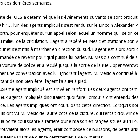
rs des dernières semaines.
te de l’UES a déterminé que les événements suivants se sont produits 
9 h 15, l’un des agents impliqués s’est rendu sur le Lincoln Alexander P
th, pour enquêter sur un appel selon lequel un homme qui, selon ce qu
 milieu de la circulation. L’agent a repéré M. Mesic et stationné son 
ur et s’est mis à marcher en direction du sud. L’agent est alors sorti d
emandé de revenir pour qu’il puisse lui parler. M. Mesic a continué de s
 voiture de police et a reculé jusqu’à la sortie de la rue Upper Wentwo
er une conversation avec lui. Ignorant l’agent, M. Mesic a continué 
étant de son bien-être, l’agent l’a suivi à pied.
euxième agent impliqué est arrivé en renfort. Les deux agents ont t
eux agents impliqués discutaient quoi faire, lorsqu’ils ont entendu d
ce. Les agents impliqués ont couru dans cette direction. Lorsqu’ils son
 ils ont vu M. Mesic de l’autre côté de la clôture, qui tentait d’ouvrir
 la porte coulissante à l’arrière d’une maison en rangée située au 114
trouvaient alors les agents, était composée de buissons, de petits a
hauteur variant de quinze centimètres à deux mètres.