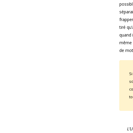
possibl
séparai
frapper
tiré qu
quand i
même s
de moti
Si
so
co
to
L’