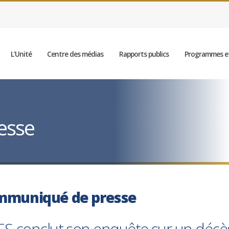
L'Unité
Centre des médias
Rapports publics
Programmes et
esse
mmuniqué de presse