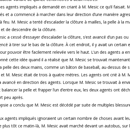
des agents impliqués a demandé en criant à M. Mesic ce qu’il faisait. 
ués et a commencé à marcher dans leur direction d’une manière agress
 feu. M. Mesic a tenté d’escalader la clôture à mailles, la pelle à la 
e et de descendre de la clôture.
sic a cessé d’essayer d’escalader la clôture, s’est avancé d’un pas ou de
é à tirer sur le bas de la clôture. À cet endroit, il y avait un certain e
our pouvoir être facilement relevée vers le haut. L’un des agents a en
nné cette idée quand il a réalisé que M. Mesic se trouvait maintenan
la pelle des deux mains, comme un bâton de baseball, au-dessus de son
et M. Mesic était de trois à quatre mètres. Les agents ont crié à M. M
 avancé en direction des agents. Lorsque M. Mesic se trouvait à envi
 balancer la pelle et frapper l’un d’entre eux, les deux agents ont déc
rt peu après.
opsie a conclu que M. Mesic est décédé par suite de multiples blessure
ux agents impliqués ignoraient un certain nombre de choses avant leur
 plus tôt ce matin-là, M. Mesic avait marché devant un autobus, sur l