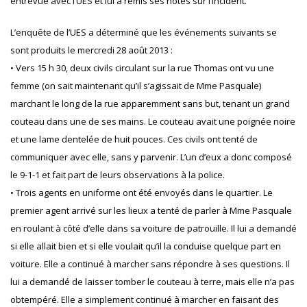
entrevue avec l’UES et lui a remis ses notes sur l’incident.
L’enquête de l’UES a déterminé que les événements suivants se
sont produits le mercredi 28 août 2013 :
• Vers 15 h 30, deux civils circulant sur la rue Thomas ont vu une
femme (on sait maintenant qu’il s’agissait de Mme Pasquale)
marchant le long de la rue apparemment sans but, tenant un grand
couteau dans une de ses mains. Le couteau avait une poignée noire
et une lame dentelée de huit pouces. Ces civils ont tenté de
communiquer avec elle, sans y parvenir. L’un d’eux a donc composé
le 9-1-1 et fait part de leurs observations à la police.
• Trois agents en uniforme ont été envoyés dans le quartier. Le
premier agent arrivé sur les lieux a tenté de parler à Mme Pasquale
en roulant à côté d’elle dans sa voiture de patrouille. Il lui a demandé
si elle allait bien et si elle voulait qu’il la conduise quelque part en
voiture. Elle a continué à marcher sans répondre à ses questions. Il
lui a demandé de laisser tomber le couteau à terre, mais elle n’a pas
obtempéré. Elle a simplement continué à marcher en faisant des