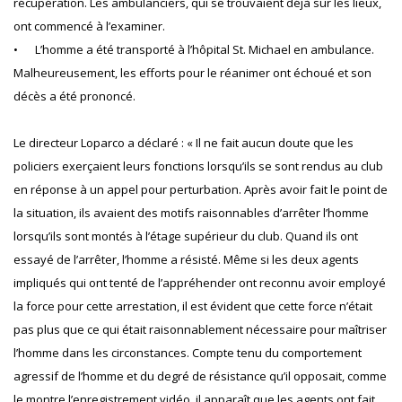
récupération. Les ambulanciers, qui se trouvaient déjà sur les lieux,
ont commencé à l’examiner.
•
L’homme a été transporté à l’hôpital St. Michael en ambulance.
Malheureusement, les efforts pour le réanimer ont échoué et son
décès a été prononcé.
Le directeur Loparco a déclaré : « Il ne fait aucun doute que les
policiers exerçaient leurs fonctions lorsqu’ils se sont rendus au club
en réponse à un appel pour perturbation. Après avoir fait le point de
la situation, ils avaient des motifs raisonnables d’arrêter l’homme
lorsqu’ils sont montés à l’étage supérieur du club. Quand ils ont
essayé de l’arrêter, l’homme a résisté. Même si les deux agents
impliqués qui ont tenté de l’appréhender ont reconnu avoir employé
la force pour cette arrestation, il est évident que cette force n’était
pas plus que ce qui était raisonnablement nécessaire pour maîtriser
l’homme dans les circonstances. Compte tenu du comportement
agressif de l’homme et du degré de résistance qu’il opposait, comme
le montre l’enregistrement vidéo, il apparaît que les agents ont fait