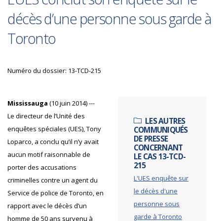
décès d’une personne sous garde à
Toronto
Numéro du dossier: 13-TCD-215
Mississauga
(10 juin 2014) ---
Le directeur de l’Unité des
LES AUTRES
enquêtes spéciales (UES), Tony
COMMUNIQUÉS
DE PRESSE
Loparco, a conclu qu’il n’y avait
CONCERNANT
aucun motif raisonnable de
LE CAS 13-TCD-
215
porter des accusations
L'UES enquête sur
criminelles contre un agent du
le décès d'une
Service de police de Toronto, en
personne sous
rapport avec le décès d’un
garde à Toronto
homme de 50 ans survenu à