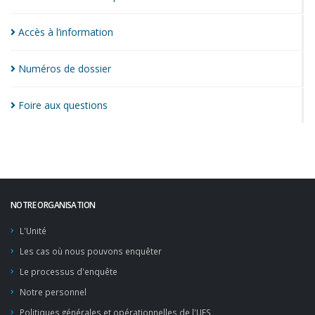
Accès à
l’information
Numéros de
dossier
Foire aux
questions
NOTRE ORGANISATION
L'Unité
Les cas où nous pouvons enquêter
Le processus d'enquête
Notre personnel
Politiques générales et opérationnelles de l'UES