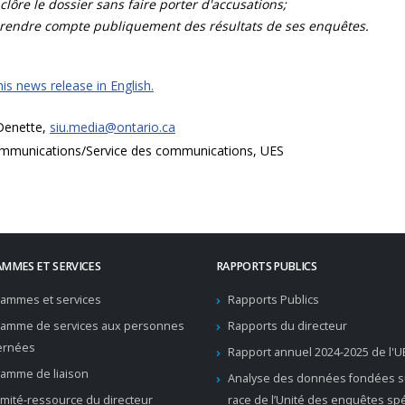
clôre le dossier sans faire porter d'accusations;
rendre compte publiquement des résultats de ses enquêtes.
is news release in English.
 Denette,
siu.media@ontario.ca
mmunications/Service des communications, UES
MMES ET SERVICES
RAPPORTS PUBLICS
ammes et services
Rapports Publics
ramme de services aux personnes
Rapports du directeur
ernées
Rapport annuel 2024-2025 de l'U
amme de liaison
Analyse des données fondées su
mité-ressource du directeur
race de l’Unité des enquêtes sp