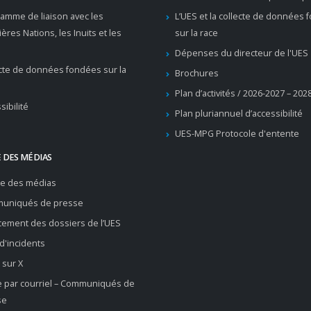
amme de liaison avec les
L’UES et la collecte de données
ères Nations, les Inuits et les
sur la race
Dépenses du directeur de l'UES
cte de données fondées sur la
Brochures
Plan d’activités / 2026-2027 – 202
sibilité
Plan pluriannuel d’accessibilité
UES-MPG Protocole d'entente
 DES MÉDIAS
re des médias
uniqués de presse
ement des dossiers de l’UES
 d'incidents
 sur X
e par courriel – Communiqués de
se