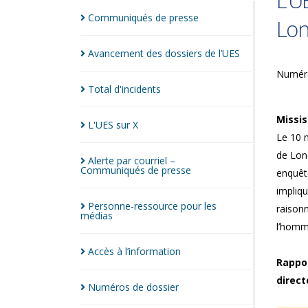
L’U
Communiqués de
presse
Lo
Avancement des dossiers de
l’UES
Numéro
Total
d'incidents
Missis
L'UES sur
X
Le 10 
de Lond
Alerte par courriel –
Communiqués de
presse
enquête
impliqu
Personne-ressource pour les
raisonn
médias
l’homm
Accès à
l’information
Rappor
direct
Numéros de
dossier