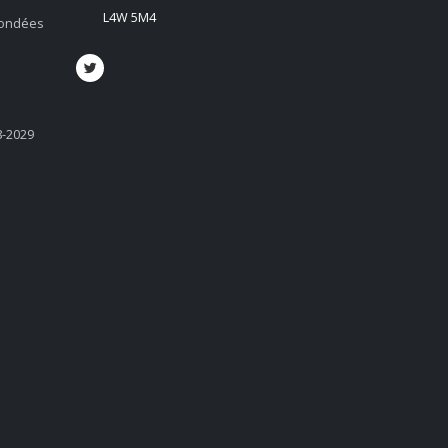
L4W 5M4
 fondées
8-2029