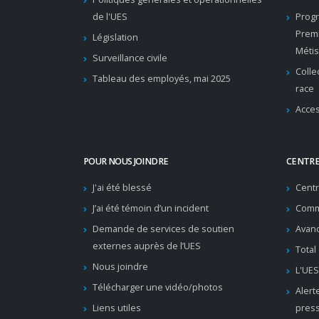
de l'UES
Progr
Premi
Législation
Métis
Surveillance civile
Colle
Tableau des employés, mai 2025
race
Acces
POUR NOUS JOINDRE
CENTRE
J'ai été blessé
Cent
J’ai été témoin d’un incident
Comm
Demande de services de soutien
Avanc
externes auprès de l’UES
Total
Nous joindre
L'UES
Télécharger une vidéo/photos
Alert
Liens utiles
pres