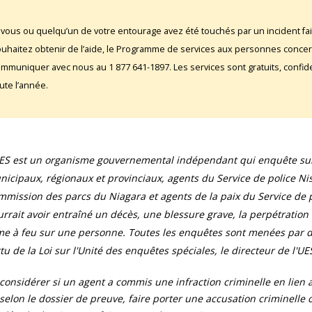
 vous ou quelqu’un de votre entourage avez été touchés par un incident fai
uhaitez obtenir de l’aide, le Programme de services aux personnes conce
mmuniquer avec nous au 1 877 641-1897. Les services sont gratuits, confident
ute l’année.
UES est un organisme gouvernemental indépendant qui enquête sur 
icipaux, régionaux et provinciaux, agents du Service de police Ni
mission des parcs du Niagara et agents de la paix du Service de pr
rrait avoir entraîné un décès, une blessure grave, la perpétration
e à feu sur une personne. Toutes les enquêtes sont menées par de
tu de la Loi sur l'Unité des enquêtes spéciales, le directeur de l'UES
considérer si un agent a commis une infraction criminelle en lien av
selon le dossier de preuve, faire porter une accusation criminelle con