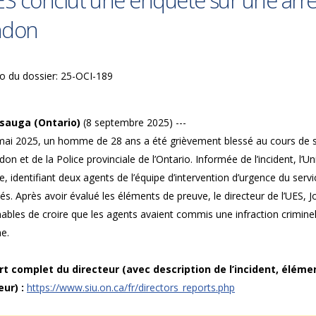
ES conclut une enquête sur une arre
ndon
 du dossier: 25-OCI-189
sauga (Ontario)
(8 septembre 2025) ---
mai 2025, un homme de 28 ans a été grièvement blessé au cours de so
on et de la Police provinciale de l’Ontario. Informée de l’incident, l’
, identifiant deux agents de l’équipe d’intervention d’urgence du se
és. Après avoir évalué les éléments de preuve, le directeur de l’UES, J
ables de croire que les agents avaient commis une infraction criminelle
e.
t complet du directeur (avec description de l’incident, éléme
eur) :
https://www.siu.on.ca/fr/directors_reports.php