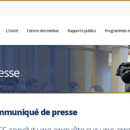
L'Unité
Centre des médias
Rapports publics
Programmes et
esse
mmuniqué de presse