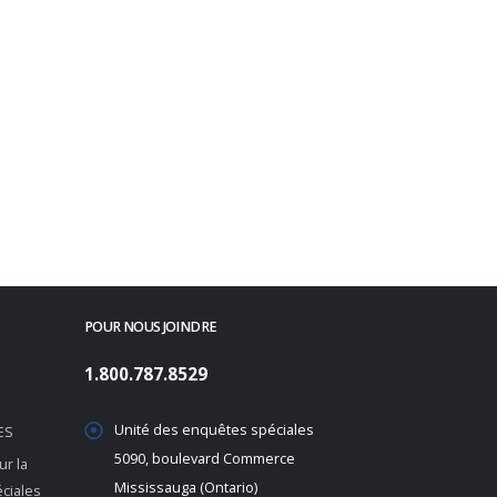
POUR NOUS JOINDRE
1.800.787.8529
Unité des enquêtes spéciales
ES
5090, boulevard Commerce
r la
Mississauga (Ontario)
éciales