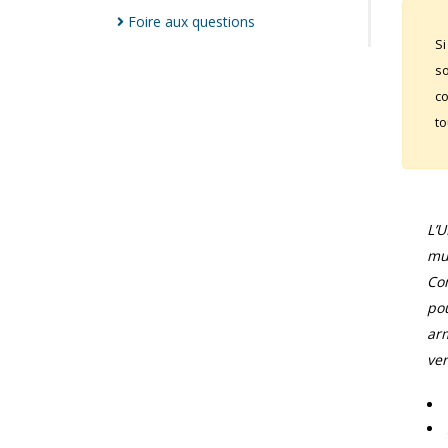
Foire aux
questions
Si
so
co
to
L’
mun
Com
pou
arm
ver