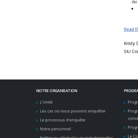
ou 
Read th
Kristy
SIU Co
NOTRE ORGANISATION
PROGRA
L'Unité
Progr
Les cas où nous pouvons enquêter
Prog
conc
Le processus d'enquête
Progr
Notre personnel
Le Co
Politiques générales et opérationnelles