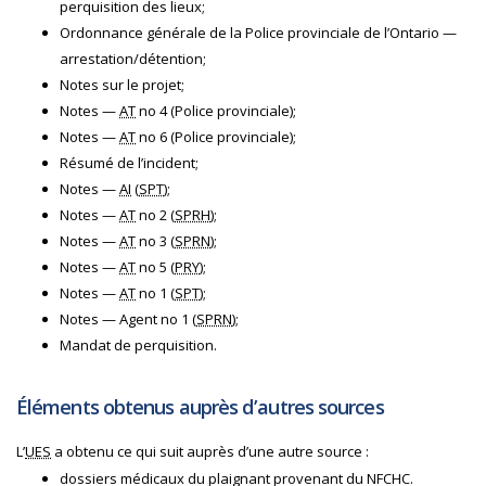
perquisition des lieux;
Ordonnance générale de la Police provinciale de l’Ontario —
arrestation/détention;
Notes sur le projet;
Notes —
AT
no 4 (Police provinciale);
Notes —
AT
no 6 (Police provinciale);
Résumé de l’incident;
Notes —
AI
(
SPT
);
Notes —
AT
no 2 (
SPRH
);
Notes —
AT
no 3 (
SPRN
);
Notes —
AT
no 5 (
PRY
);
Notes —
AT
no 1 (
SPT
);
Notes — Agent no 1 (
SPRN
);
Mandat de perquisition.
Éléments obtenus auprès d’autres sources
L’
UES
a obtenu ce qui suit auprès d’une autre source :
dossiers médicaux du plaignant provenant du NFCHC.