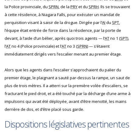
la Police provinciale, du
SPRN
, de la
PRY
et du
SPRH
. Ils se trouvaient
à cette résidence, à Niagara Falls, pour exécuter un mandat de
perquisition visant à saisir de la drogue. Dirigée par l’
AI
du
SPT
,
l’équipe était entrée de force dans la résidence, par la porte de
devant, à l’aide d’un bélier, après quoi trois agents — l’
AT
no 1 (
SPT
),
l’
AT
no 4 (Police provinciale) et l’
AT
no 3 (
SPRN
) — s’étaient
immédiatement dirigés vers l’escalier menant au premier étage.
Alors que les agents dans l’escalier s’approchaient du palier du
premier étage, le plaignant a sauté par-dessus la rampe, un saut de
plus de trois mètres. Il a atterri sur la première volée d’escaliers, se
fracturant le pied droit, et a été touché par la décharge d’une arme à
impulsions qui avait été déployée, avant d’être menotté, les mains
derrière de dos, et d’être placé sous garde.
Dispositions législatives pertinentes