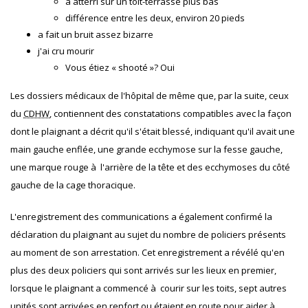
a atterri sur un toit-terrasse plus bas
différence entre les deux, environ 20 pieds
a fait un bruit assez bizarre
j'ai cru mourir
Vous étiez « shooté »? Oui
Les dossiers médicaux de l'hôpital de même que, par la suite, ceux
du
CDHW
, contiennent des constatations compatibles avec la façon
dont le plaignant a décrit qu'il s'était blessé, indiquant qu'il avait une
main gauche enflée, une grande ecchymose sur la fesse gauche,
une marque rouge à l'arrière de la tête et des ecchymoses du côté
gauche de la cage thoracique.
L'enregistrement des communications a également confirmé la
déclaration du plaignant au sujet du nombre de policiers présents
au moment de son arrestation. Cet enregistrement a révélé qu'en
plus des deux policiers qui sont arrivés sur les lieux en premier,
lorsque le plaignant a commencé à courir sur les toits, sept autres
unités sont arrivées en renfort ou étaient en route pour aider à