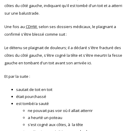
côtes du côté gauche, indiquant qu'il est tombé d'un toit et a atterri
sur une balustrade.
Une fois au
CDHW
, selon ses dossiers médicaux, le plaignant a
confirmé s'être blessé comme suit :
Le détenu se plaignait de douleurs; il a déclaré s'être fracturé des
côtes du côté gauche, s'être cogné la tête et s'être meurtri la fesse
gauche en tombant d'un toit avant son arrivée ici.
Et par la suite :
sautait de toit en toit
était pourchassé
est tombé/a sauté
ne pouvait pas voir où il allait atterrir
a heurté un poteau
s'est cogné aux côtes, à la tête