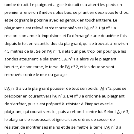
tombe du toit. Le plaignant a glissé du toit et a atterri les pieds en
premier à environ 3 mètres plus bas, se pliant en deux sous le choc,
et se cognant la poitrine avec les genoux en touchant terre. Le
o
o
plaignant s'est relevé et s'est précipité vers l'
AI
n
2. L'
AI
n
1 a
ressorti son arme à impulsions et l'a déchargée une deuxième fois
depuis le toit en visant le dos du plaignant, qui se trouvait à environ
o
4,5 mètres de là . Selon l'
AI
n
1, il était un peu trop loin pour que les
o
sondes atteignent le plaignant. L'
AI
n
1 a alors vu le plaignant
o
heurter, de son torse, le torse de l'
AI
n
2, et les deux se sont
retrouvés contre le mur du garage.
o
o
L'
AI
n
3 a vu le plaignant pousser de tout son poids l'
AI
n
2, puis se
o
o
précipiter en courant vers l'
AI
n
3. L'
AI
n
3 a ordonné au plaignant
de s'arrêter, puis s'est préparé à résister à l'impact avec le
o
plaignant, qui courait vers lui, puis a rebondi contre lui. Selon l'
AI
n
3,
le plaignant le repoussait et ignorait ses ordres de cesser de
o
résister, de montrer ses mains et de se mettre à terre. L'
AI
n
3 a