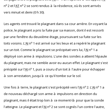
o
o
n
2 et l'
AT
n
2 se sont rendus à la résidence, où ils sont arrivés
vers minuit et demi (0 h 30).
Les agents ont trouvé le plaignant dans sa cour arrière. En voyant la
police, le plaignant a pris la fuite par sa maison, dont il est ressorti
par une fenêtre du deuxième étage, poursuivant sa fuite sur les
o
toits voisins. L'
AI
n
1 est arrivé sur les lieux et a repéré le plaignant
o
sur un toit. Comme le plaignant se précipitait vers lui, l'
AI
n
1 a
déployé son arme à impulsions. L'une des sondes a atteint l'épaule
du plaignant, mais ne semble avoir eu aucun effet. Le plaignant s'est
o
précipité sur l'
AI
n
1, puis a couru d'un toit à l'autre pour échapper
à son arrestation, jusqu'à ce qu'il tombe sur le sol.
o
o
Une fois à terre, le plaignant s'est précipité vers l'
AI
n
2. L'
AI
n
1 a
de nouveau déchargé son arme à impulsions en direction du
plaignant, mais il était trop loin à ce moment-là pour que la sonde
o
l'atteigne. Le plaignant et l'
AI
n
2 se sont cognés l'un contre l'autre,