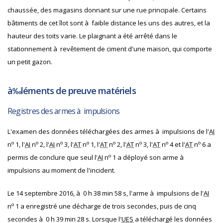
chaussée, des magasins donnant sur une rue principale. Certains
bâtiments de cet îlot sont à faible distance les uns des autres, et la
hauteur des toits varie. Le plaignant a été arrêté dans le
stationnement à revêtement de ciment d'une maison, qui comporte
un petit gazon.
à‰léments de preuve matériels
Registres des armes à impulsions
L'examen des données téléchargées des armes à impulsions de l'
AI
o
o
o
o
o
o
o
o
n
1, l'
AI
n
2, l'
AI
n
3, l'
AT
n
1, l'
AT
n
2, l'
AT
n
3, l'
AT
n
4 et l'
AT
n
6 a
o
permis de conclure que seul l'
AI
n
1 a déployé son arme à
impulsions au moment de l'incident.
Le 14 septembre 2016, à 0 h 38 min 58 s, l'arme à impulsions de l'
AI
o
n
1 a enregistré une décharge de trois secondes, puis de cinq
secondes à 0 h 39 min 28 s. Lorsque l'
UES
a téléchargé les données