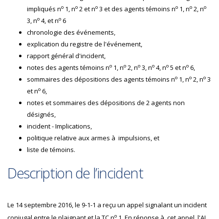
o
o
o
o
o
o
impliqués n
1, n
2 et n
3 et des agents témoins n
1, n
2, n
o
o
3, n
4, et n
6
chronologie des événements,
explication du registre de l'événement,
rapport général d'incident,
o
o
o
o
o
o
notes des agents témoins n
1, n
2, n
3, n
4, n
5 et n
6,
o
o
o
sommaires des dépositions des agents témoins n
1, n
2, n
3
o
et n
6,
notes et sommaires des dépositions de 2 agents non
désignés,
incident - Implications,
politique relative aux armes à impulsions, et
liste de témoins.
Description de l’incident
Le 14 septembre 2016, le 9-1-1 a reçu un appel signalant un incident
o
conjugal entre le plaignant et la
TC
n
1. En réponse à cet appel, l'
AI