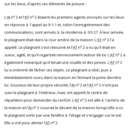
sur les lieux, d'après ces éléments de preuve :
o
o
L'
AI
n
2 et l'
AT
n
2 étaient les premiers agents envoyés sur les lieux
en réponse à l'appel au 9-1-1 et, selon l'enregistrement des
communications, sont arrivés à la résidence à 0 h 27. À leur arrivée,
o
le plaignant était dans la cour arrière de la maison. L'
AT
n
2 l'a
o
appelé. Le plaignant s'est retourné et l'
AT
n
2 a vu qu'il était en
o
sueur, agité, et qu'il regardait nerveusement autour de lui. L'
AT
n
2 a
o
également remarqué qu'il tenait une cisaille et des pinces. L'
AT
n
2
lui a ordonné de lâcher ces objets. Le plaignant a obéi, puis a
immédiatement couru dans la maison en fermant la porte derrière
o
o
lui. Soucieux de leur propre sécurité, l'
AI
n
2 et l'
AT
n
2 n'ont pas
suivi le plaignant à l'intérieur, mais ont appelé le centre de
o
répartition pour demander du renfort. L'
AT
n
2 est allé à l'arrière de
o
la maison et l'
AI
n
2 couvrait le devant de la maison lorsqu'elle a vu
le plaignant sortir par une fenêtre à l'étage et s'engager sur le toit.
o
Elle a crié pour alerter l'
AT
n
2.