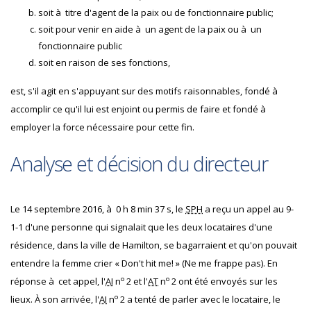
soit à titre d'agent de la paix ou de fonctionnaire public;
soit pour venir en aide à un agent de la paix ou à un
fonctionnaire public
soit en raison de ses fonctions,
est, s'il agit en s'appuyant sur des motifs raisonnables, fondé à
accomplir ce qu'il lui est enjoint ou permis de faire et fondé à
employer la force nécessaire pour cette fin.
Analyse et décision du directeur
Le 14 septembre 2016, à 0 h 8 min 37 s, le
SPH
a reçu un appel au 9-
1-1 d'une personne qui signalait que les deux locataires d'une
résidence, dans la ville de Hamilton, se bagarraient et qu'on pouvait
entendre la femme crier « Don't hit me! » (Ne me frappe pas). En
o
o
réponse à cet appel, l'
AI
n
2 et l'
AT
n
2 ont été envoyés sur les
o
lieux. À son arrivée, l'
AI
n
2 a tenté de parler avec le locataire, le