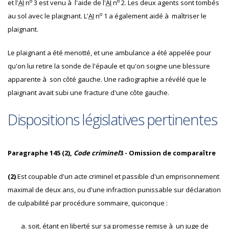
o
o
et l'
AI
n
3 est venu à l'aide de l'
AI
n
2. Les deux agents sont tombés
o
au sol avec le plaignant. L'
AI
n
1 a également aidé à maîtriser le
plaignant.
Le plaignant a été menotté, et une ambulance a été appelée pour
qu'on lui retire la sonde de l'épaule et qu'on soigne une blessure
apparente à son côté gauche. Une radiographie a révélé que le
plaignant avait subi une fracture d'une côte gauche.
Dispositions législatives pertinentes
Paragraphe 145 (2),
Code criminel
3 - Omission de comparaître
(2)
Est coupable d'un acte criminel et passible d'un emprisonnement
maximal de deux ans, ou d'une infraction punissable sur déclaration
de culpabilité par procédure sommaire, quiconque :
soit, étant en liberté sur sa promesse remise à un juge de