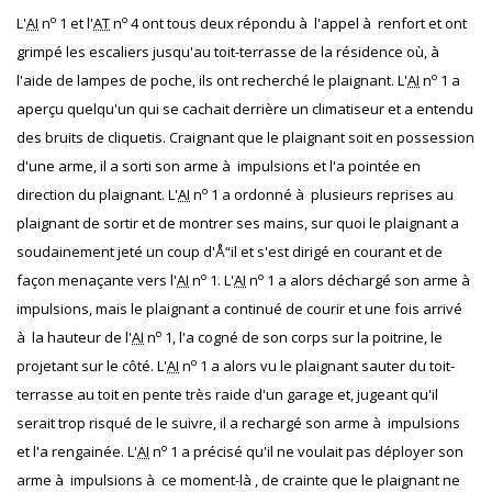
o
o
L'
AI
n
1 et l'
AT
n
4 ont tous deux répondu à l'appel à renfort et ont
grimpé les escaliers jusqu'au toit-terrasse de la résidence où, à
o
l'aide de lampes de poche, ils ont recherché le plaignant. L'
AI
n
1 a
aperçu quelqu'un qui se cachait derrière un climatiseur et a entendu
des bruits de cliquetis. Craignant que le plaignant soit en possession
d'une arme, il a sorti son arme à impulsions et l'a pointée en
o
direction du plaignant. L'
AI
n
1 a ordonné à plusieurs reprises au
plaignant de sortir et de montrer ses mains, sur quoi le plaignant a
soudainement jeté un coup d'Å“il et s'est dirigé en courant et de
o
o
façon menaçante vers l'
AI
n
1. L'
AI
n
1 a alors déchargé son arme à
impulsions, mais le plaignant a continué de courir et une fois arrivé
o
à la hauteur de l'
AI
n
1, l'a cogné de son corps sur la poitrine, le
o
projetant sur le côté. L'
AI
n
1 a alors vu le plaignant sauter du toit-
terrasse au toit en pente très raide d'un garage et, jugeant qu'il
serait trop risqué de le suivre, il a rechargé son arme à impulsions
o
et l'a rengainée. L'
AI
n
1 a précisé qu'il ne voulait pas déployer son
arme à impulsions à ce moment-là , de crainte que le plaignant ne