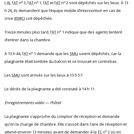
o
o
o
L’
AI
, l’
AT
n
3, l’
AT
n
1, l’
AT
et l’
AT
n
2 sont dépêchés sur les lieux. À 13
h 26, ils demandent que l’équipe mobile d’intervention en cas de
crise (
EMIC
) soit dépêchée.
o
Treize minutes plus tard, l’
AT
n
1 indique que des agents tentent
d’entrer dans la chambre.
o
À 13 h 44, l’
AT
n
1 demande que les
SMU
soient dépêchés, car la
plaignante était tombée du balcon et se trouvait en contrebas.
Les
SMU
sont arrivés sur les lieux à 13 h 57.
Le décès de la plaignante a été constaté à 14 h 11.
Enregistrements vidéo — l’hôtel
La plaignante s’approche du comptoir de réception et demande
qu’on la change de chambre. Elle s’assoit dans l’aire de réception et
o
attend environ 13 minutes avant de demander à la
TC
n
2 où en