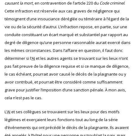
causant la mort
, en contravention de l’article 220 du
Code criminel
.
Cette infraction est réservée aux cas graves de négligence qui
témoignent d’une insouciance déréglée ou téméraire à l’égard de la
vie ou de la sécurité d’autrui. L’infraction repose, en partie, sur une
conduite constituant un écart marqué et substantiel par rapport au
degré de diligence qu’une personne raisonnable aurait exercé dans
les mêmes circonstances. Dans l’affaire en question, il faut donc
déterminer si l’
AI
et les autres agents se trouvant sur les lieux n’ont
pas fait preuve de la diligence requise et si ce manque de diligence,
le cas échéant, pourrait avoir causé le décès de la plaignante ou y
avoir contribué, et pourrait être considéré comme suffisamment
grave pour justifier l’imposition d’une sanction pénale. À mon avis,
cela n’est pas le cas.
L’
AI
et ses collègues se trouvaient sur les lieux pour des motifs
légitimes et exerçaient leurs fonctions tout au long de la série
d’événements qui ont précédé le décès de la plaignante. Ils avaient
été appelés à l’hôtel pour une personne qui troublait la paix, mais