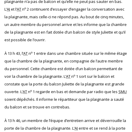
plaignante n’a pas de balcon et qu’elle ne peut pas sauter en bas.
o
L’
AI
et l’
AT
n
2 continuent d’essayer d’engager la conversation avec
la plaignante, mais celle-ci ne répond pas. Au bout de cinq minutes,
un autre membre du personnel arrive et les informe que la chambre
de la plaignante est en fait dotée d’un balcon de style Juliette et qu’il
est possible de l’ouvrir.
o
À 13 h 43, l’
AT
n
1 entre dans une chambre située sur le même étage
que la chambre de la plaignante, en compagnie de l’autre membre
du personnel. Cette chambre est dotée d’un balcon permettant de
o
voir la chambre de la plaignante. L’
AT
n
1 sort sur le balcon et
constate que la porte du balcon Juliette de la plaignante est grande
o
ouverte. L’
AT
n
1 regarde en bas et demande par radio que les
SMU
soient dépêchés. Il informe le répartiteur que la plaignante a sauté
du balcon et se trouve en contrebas.
À 13 h 46, un membre de l’équipe d’entretien arrive et déverrouille la
porte de la chambre de la plaignante. L’
AI
entre et se rend à la porte