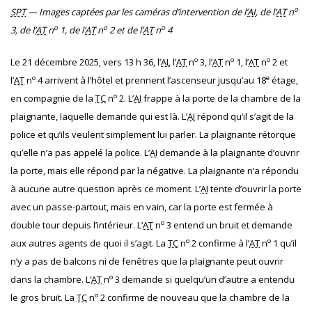
o
SPT
— Images captées par les caméras d’intervention de l’
AI
, de l’
AT
n
o
o
o
3, de l’
AT
n
1, de l’
AT
n
2 et de l’
AT
n
4
o
o
o
Le 21 décembre 2025, vers 13 h 36, l’
AI
, l’
AT
n
3, l’
AT
n
1, l’
AT
n
2 et
o
e
l’
AT
n
4 arrivent à l’hôtel et prennent l’ascenseur jusqu’au 18
étage,
o
en compagnie de la
TC
n
2. L’
AI
frappe à la porte de la chambre de la
plaignante, laquelle demande qui est là. L’
AI
répond qu’il s’agit de la
police et qu’ils veulent simplement lui parler. La plaignante rétorque
qu’elle n’a pas appelé la police. L’
AI
demande à la plaignante d’ouvrir
la porte, mais elle répond par la négative. La plaignante n’a répondu
à aucune autre question après ce moment. L’
AI
tente d’ouvrir la porte
avec un passe-partout, mais en vain, car la porte est fermée à
o
double tour depuis l’intérieur. L’
AT
n
3 entend un bruit et demande
o
o
aux autres agents de quoi il s’agit. La
TC
n
2 confirme à l’
AT
n
1 qu’il
n’y a pas de balcons ni de fenêtres que la plaignante peut ouvrir
o
dans la chambre. L’
AT
n
3 demande si quelqu’un d’autre a entendu
o
le gros bruit. La
TC
n
2 confirme de nouveau que la chambre de la