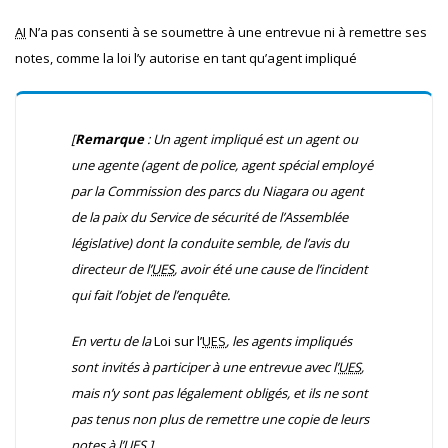
AI
N’a pas consenti à se soumettre à une entrevue ni à remettre ses
notes, comme la loi l’y autorise en tant qu’agent impliqué
[
Remarque
:
Un agent impliqué est un agent ou
une agente (agent de police, agent spécial employé
par la Commission des parcs du Niagara ou agent
de la paix du Service de sécurité de l’Assemblée
législative) dont la conduite semble, de l’avis du
directeur de l’
UES
, avoir été une cause de l’incident
qui fait l’objet de l’enquête.
En vertu de la
Loi sur l’
UES
, les agents impliqués
sont invités à participer à une entrevue avec l’
UES
,
mais n’y sont pas légalement obligés, et ils ne sont
pas tenus non plus de remettre une copie de leurs
notes à l’
UES
.]