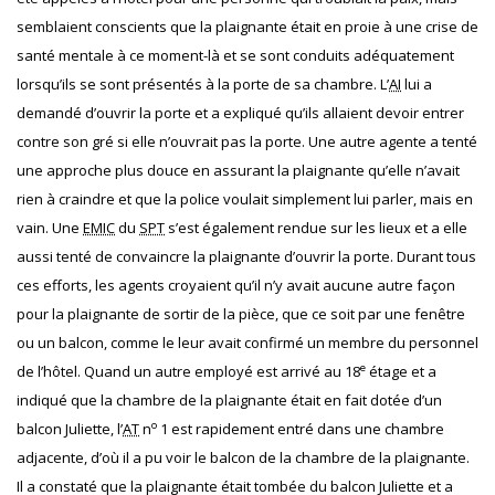
semblaient conscients que la plaignante était en proie à une crise de
santé mentale à ce moment-là et se sont conduits adéquatement
lorsqu’ils se sont présentés à la porte de sa chambre. L’
AI
lui a
demandé d’ouvrir la porte et a expliqué qu’ils allaient devoir entrer
contre son gré si elle n’ouvrait pas la porte. Une autre agente a tenté
une approche plus douce en assurant la plaignante qu’elle n’avait
rien à craindre et que la police voulait simplement lui parler, mais en
vain. Une
EMIC
du
SPT
s’est également rendue sur les lieux et a elle
aussi tenté de convaincre la plaignante d’ouvrir la porte. Durant tous
ces efforts, les agents croyaient qu’il n’y avait aucune autre façon
pour la plaignante de sortir de la pièce, que ce soit par une fenêtre
ou un balcon, comme le leur avait confirmé un membre du personnel
e
de l’hôtel. Quand un autre employé est arrivé au 18
étage et a
indiqué que la chambre de la plaignante était en fait dotée d’un
o
balcon Juliette, l’
AT
n
1 est rapidement entré dans une chambre
adjacente, d’où il a pu voir le balcon de la chambre de la plaignante.
Il a constaté que la plaignante était tombée du balcon Juliette et a