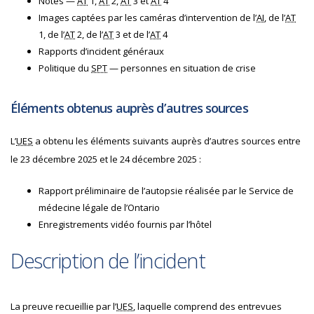
Notes —
AT
1,
AT
2,
AT
3 et
AT
4
Images captées par les caméras d’intervention de l’
AI
, de l’
AT
1, de l’
AT
2, de l’
AT
3 et de l’
AT
4
Rapports d’incident généraux
Politique du
SPT
— personnes en situation de crise
Éléments obtenus auprès d’autres sources
L’
UES
a obtenu les éléments suivants auprès d’autres sources entre
le 23 décembre 2025 et le 24 décembre 2025 :
Rapport préliminaire de l’autopsie réalisée par le Service de
médecine légale de l’Ontario
Enregistrements vidéo fournis par l’hôtel
Description de l’incident
La preuve recueillie par l’
UES
, laquelle comprend des entrevues