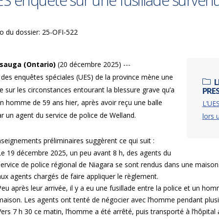
ES enquête sur une fusillade surven
 du dossier: 25-OFI-522
sauga (Ontario)
(20 décembre 2025) ---
é des enquêtes spéciales (UES) de la province mène une
L
 sur les circonstances entourant la blessure grave qu’a
PRE
un homme de 59 ans hier, après avoir reçu une balle
L’UE
ar un agent du service de police de Welland.
lors 
seignements préliminaires suggèrent ce qui suit :
Le 19 décembre 2025, un peu avant 8 h, des agents du
service de police régional de Niagara se sont rendus dans une maison 
aux agents chargés de faire appliquer le règlement.
Peu après leur arrivée, il y a eu une fusillade entre la police et un homm
maison. Les agents ont tenté de négocier avec l’homme pendant plusi
Vers 7 h 30 ce matin, l’homme a été arrêté, puis transporté à l’hôpital