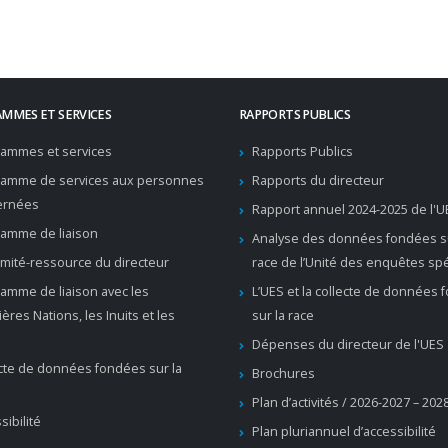
MMES ET SERVICES
RAPPORTS PUBLICS
ammes et services
Rapports Publics
ramme de services aux personnes
Rapports du directeur
ernées
Rapport annuel 2024-2025 de l'U
amme de liaison
Analyse des données fondées su
mité-ressource du directeur
race de l’Unité des enquêtes sp
amme de liaison avec les
L’UES et la collecte de données
ères Nations, les Inuits et les
sur la race
Dépenses du directeur de l'UES
cte de données fondées sur la
Brochures
Plan d’activités / 2026-2027 – 202
sibilité
Plan pluriannuel d’accessibilité