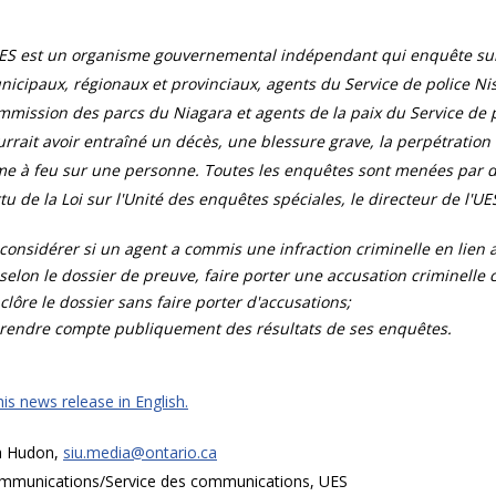
UES est un organisme gouvernemental indépendant qui enquête sur 
icipaux, régionaux et provinciaux, agents du Service de police Ni
mission des parcs du Niagara et agents de la paix du Service de pr
rrait avoir entraîné un décès, une blessure grave, la perpétration
e à feu sur une personne. Toutes les enquêtes sont menées par de
tu de la Loi sur l'Unité des enquêtes spéciales, le directeur de l'UES
considérer si un agent a commis une infraction criminelle en lien av
selon le dossier de preuve, faire porter une accusation criminelle con
clôre le dossier sans faire porter d'accusations;
rendre compte publiquement des résultats de ses enquêtes.
is news release in English.
a Hudon,
siu.media@ontario.ca
mmunications/Service des communications, UES