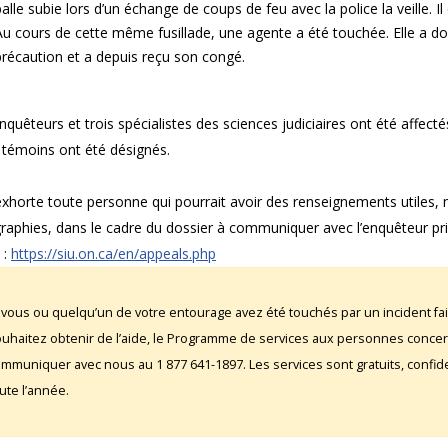
balle subie lors d’un échange de coups de feu avec la police la veille. Il
Au cours de cette même fusillade, une agente a été touchée. Elle a do
précaution et a depuis reçu son congé.
nquêteurs et trois spécialistes des sciences judiciaires ont été affecté
 témoins ont été désignés.
exhorte toute personne qui pourrait avoir des renseignements utile
raphies, dans le cadre du dossier à communiquer avec l’enquêteur pri
 :
https://siu.on.ca/en/appeals.php
 vous ou quelqu’un de votre entourage avez été touchés par un incident fai
uhaitez obtenir de l’aide, le Programme de services aux personnes conce
mmuniquer avec nous au 1 877 641-1897. Les services sont gratuits, confident
ute l’année.