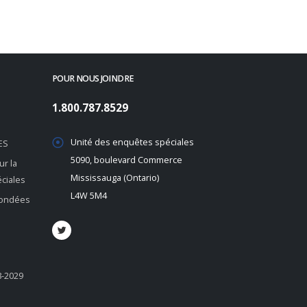
POUR NOUS JOINDRE
1.800.787.8529
Unité des enquêtes spéciales
ES
5090, boulevard Commerce
r la
Mississauga (Ontario)
éciales
L4W 5M4
 fondées
8-2029