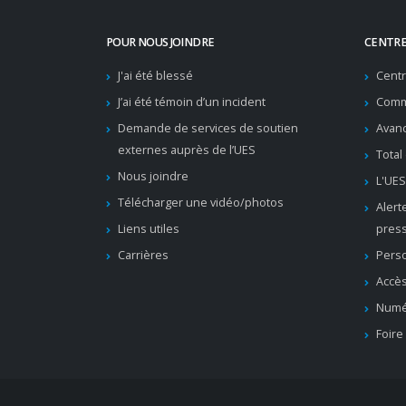
POUR NOUS JOINDRE
CENTRE
J'ai été blessé
Cent
J’ai été témoin d’un incident
Comm
Demande de services de soutien
Avanc
externes auprès de l’UES
Total
Nous joindre
L'UES
Télécharger une vidéo/photos
Alert
Liens utiles
pres
Carrières
Pers
Accès
Numé
Foire