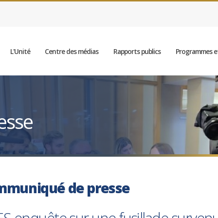
L'Unité
Centre des médias
Rapports publics
Programmes et
esse
mmuniqué de presse