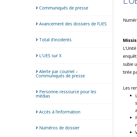
L’U
Communiqués de
presse
Numéro
Avancement des dossiers de
l’UES
Total
d'incidents
Missis
L’Unit
L'UES sur
X
enquête
subie 
Alerte par courriel –
tirée p
Communiqués de
presse
Les ren
Personne-ressource pour les
médias
Accès à
l’information
Numéros de
dossier