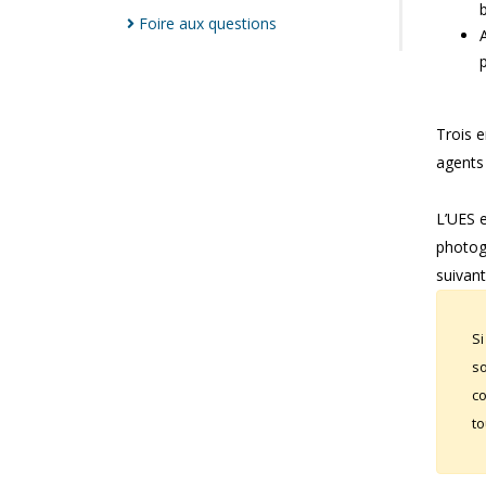
Foire aux
questions
Trois e
agents
L’UES 
photog
suivant
Si
so
co
to