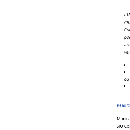
L’
mun
Com
pou
arm
ver
ou 
Read th
Monic
SIU Co