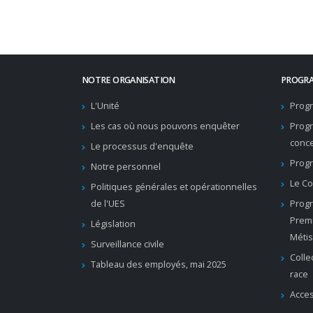
NOTRE ORGANISATION
PROGRA
L'Unité
Progr
Les cas où nous pouvons enquêter
Prog
conc
Le processus d'enquête
Progr
Notre personnel
Le Co
Politiques générales et opérationnelles
de l'UES
Progr
Premi
Législation
Métis
Surveillance civile
Colle
Tableau des employés, mai 2025
race
Acces