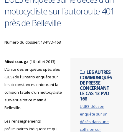
motocycliste sur l’autoroute 401
près de Belleville
Numéro du dossier: 13-PVD-168
Mississauga
(16 juillet 2013) ---
L’Unité des enquêtes spéciales
LES AUTRES
(UES) de l’Ontario enquête sur
COMMUNIQUÉS
DE PRESSE
les circonstances entourant la
CONCERNANT
collision fatale d’un motocycliste
LE CAS 13-PVD-
168
survenue tôt ce matin à
L'UES clôt son
Belleville.
enquête sur un
Les renseignements
décès dans une
préliminaires indiquent ce qui
collision sur