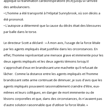
appliqué la réanimation cardiorespiratoire (RCR) jusqu'à l'arrivée
des ambulanciers.
• L'homme a été transporté à l'Hôpital Sunnybrook, où son décès a
été prononcé.
• L'autopsie a déterminé que la cause du décès était des blessures
par balle dans le torse.
Le directeur Scott a déclaré : « À mon avis, l'usage de la force létale
par les agents impliqués était justifiée dans les circonstances. En
effet, l'homme représentait une menace grave et imminente pour les
deux agents impliqués et les deux agents témoins lorsqu'il
s'approchait d'eux en brandissant une machette qu'il refusait de
lâcher. Comme la distance entre les agents impliqués et l'homme
brandissant cette arme continuait de diminuer, je suis d'avis que les
agents impliqués pouvaient raisonnablement craindre d'être, eux-
mêmes et leurs collègues, en danger de mort imminente ou de
lésions corporelles et que, dans des circonstances, ils n'avaient pas
d'autre solution raisonnable que d'utiliser la force létale. »