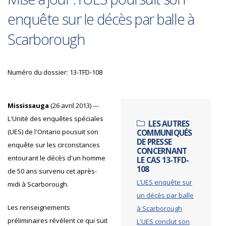
enquête sur le décès par balle à
Scarborough
Numéro du dossier: 13-TFD-108
Mississauga
(26 avril 2013) ---
L'Unité des enquêtes spéciales
LES AUTRES
(UES) de l'Ontario pousuit son
COMMUNIQUÉS
DE PRESSE
enquête sur les circonstances
CONCERNANT
entourant le décès d'un homme
LE CAS 13-TFD-
108
de 50 ans survenu cet après-
L’UES enquête sur
midi à Scarborough.
un décès par balle
Les renseignements
à Scarborough
préliminaires révèlent ce qui suit
L'UES conclut son