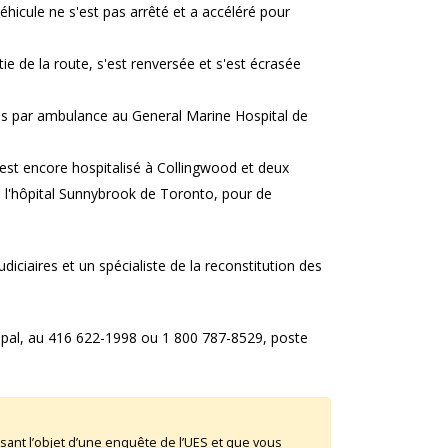
véhicule ne s'est pas arrêté et a accéléré pour
tie de la route, s'est renversée et s'est écrasée
ées par ambulance au General Marine Hospital de
st encore hospitalisé à Collingwood et deux
 l'hôpital Sunnybrook de Toronto, pour de
iciaires et un spécialiste de la reconstitution des
ncipal, au 416 622-1998 ou 1 800 787-8529, poste
sant l’objet d’une enquête de l’UES et que vous