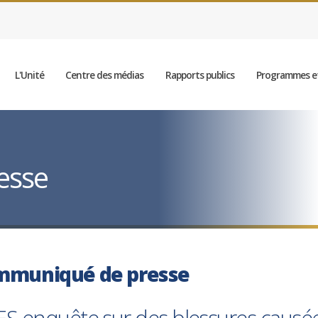
L'Unité
Centre des médias
Rapports publics
Programmes et
esse
mmuniqué de presse