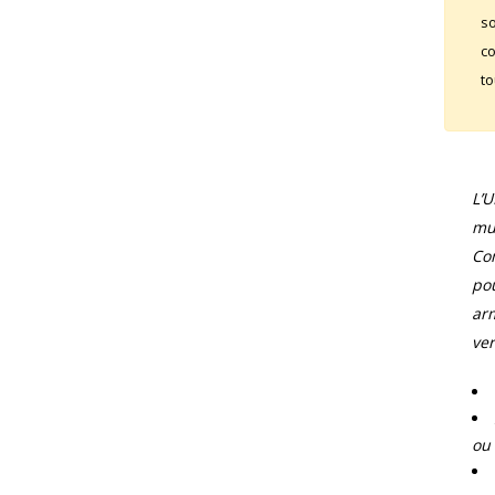
so
co
to
L’
mun
Com
pou
arm
ver
ou 