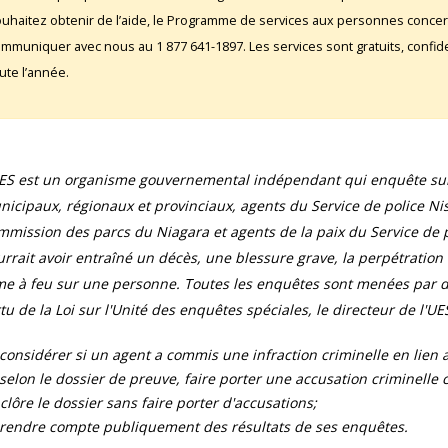
uhaitez obtenir de l’aide, le Programme de services aux personnes conce
mmuniquer avec nous au 1 877 641-1897. Les services sont gratuits, confident
ute l’année.
UES est un organisme gouvernemental indépendant qui enquête sur 
icipaux, régionaux et provinciaux, agents du Service de police Ni
mission des parcs du Niagara et agents de la paix du Service de pr
rrait avoir entraîné un décès, une blessure grave, la perpétration
e à feu sur une personne. Toutes les enquêtes sont menées par de
tu de la Loi sur l'Unité des enquêtes spéciales, le directeur de l'UES
considérer si un agent a commis une infraction criminelle en lien av
selon le dossier de preuve, faire porter une accusation criminelle con
clôre le dossier sans faire porter d'accusations;
rendre compte publiquement des résultats de ses enquêtes.