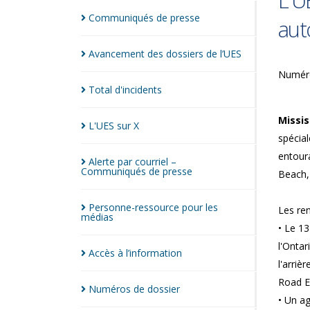
L'U
Communiqués de
presse
aut
Avancement des dossiers de
l’UES
Numéro
Total
d'incidents
Missi
L'UES sur
X
spécial
entour
Alerte par courriel –
Communiqués de
presse
Beach, 
Personne-ressource pour les
Les ren
médias
• Le 13
l'Ontar
Accès à
l’information
l'arriè
Road Ea
Numéros de
dossier
• Un ag