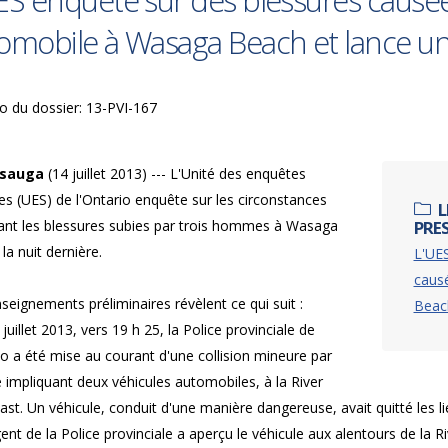
ES enquête sur des blessures causé
omobile à Wasaga Beach et lance un
 du dossier: 13-PVI-167
ssauga
(14 juillet 2013) --- L'Unité des enquêtes
es (UES) de l'Ontario enquête sur les circonstances
L
ant les blessures subies par trois hommes à Wasaga
PRE
la nuit dernière.
L'UES
caus
seignements préliminaires révèlent ce qui suit :
Beac
 juillet 2013, vers 19 h 25, la Police provinciale de
io a été mise au courant d'une collision mineure par
re impliquant deux véhicules automobiles, à la River
st. Un véhicule, conduit d'une manière dangereuse, avait quitté les li
ent de la Police provinciale a aperçu le véhicule aux alentours de la 