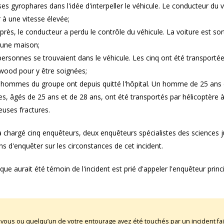
ses gyrophares dans l'idée d'interpeller le véhicule. Le conducteur du 
r à une vitesse élevée;
près, le conducteur a perdu le contrôle du véhicule. La voiture est sor
 une maison;
 personnes se trouvaient dans le véhicule. Les cinq ont été transport
gwood pour y être soignées;
 hommes du groupe ont depuis quitté l'hôpital. Un homme de 25 ans e
, âgés de 25 ans et de 28 ans, ont été transportés par hélicoptère à
uses fractures.
 chargé cinq enquêteurs, deux enquêteurs spécialistes des sciences jud
ons d'enquêter sur les circonstances de cet incident.
ue aurait été témoin de l'incident est prié d'appeler l'enquêteur pri
 vous ou quelqu’un de votre entourage avez été touchés par un incident fai