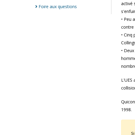
activé 
Foire aux
questions
s'enfui
• Peu a
contre
• Cinq
Collin
• Deux
hommes
nombre
L'UES a
collisi
Quiconq
1998.
Si