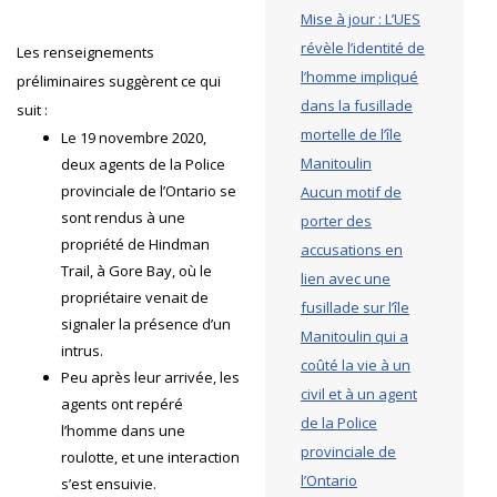
Mise à jour : L’UES
révèle l’identité de
Les renseignements
l’homme impliqué
préliminaires suggèrent ce qui
dans la fusillade
suit :
mortelle de l’île
Le 19 novembre 2020,
Manitoulin
deux agents de la Police
provinciale de l’Ontario se
Aucun motif de
sont rendus à une
porter des
propriété de Hindman
accusations en
Trail, à Gore Bay, où le
lien avec une
propriétaire venait de
fusillade sur l’île
signaler la présence d’un
Manitoulin qui a
intrus.
coûté la vie à un
Peu après leur arrivée, les
civil et à un agent
agents ont repéré
de la Police
l’homme dans une
provinciale de
roulotte, et une interaction
l’Ontario
s’est ensuivie.